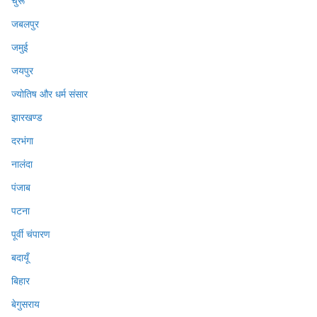
चुरू
जबलपुर
जमुई
जयपुर
ज्योतिष और धर्म संसार
झारखण्ड
दरभंगा
नालंदा
पंजाब
पटना
पूर्वी चंपारण
बदायूँ
बिहार
बेगुसराय