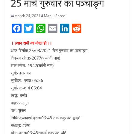
25 मार्च गुरुवार का पञ्चाङ्ग
March 24, 2021
Manju Shree
F
T
W
E
Li
R
a
w
h
m
n
e
।।आप सभी का मंगल हो।।
c
itt
at
ai
k
d
आज दिनाँक 25/03/2021 दिन गुरुवार का पञ्चाङ्ग
e
er
s
l
e
di
विक्रम संवत:-2077(प्रमादी नाम)
b
A
dI
t
शक संवत:-1942(शर्वरी नाम)
o
p
n
सूर्य:-उत्तरायण
सूर्योदय:-प्रातः05:56
o
p
सूर्यास्त:-शायं 06:04
k
ऋतु:-बसंत
माह:-फाल्गुन
पक्ष:-शुक्ल
तिथि:-एकादशी प्रातः06:48 तक तदुपरांत द्वादशी
नक्षत्र:-श्लेषा
योग:-प्रातः06:48सुकर्मा तदुपरांत धृति