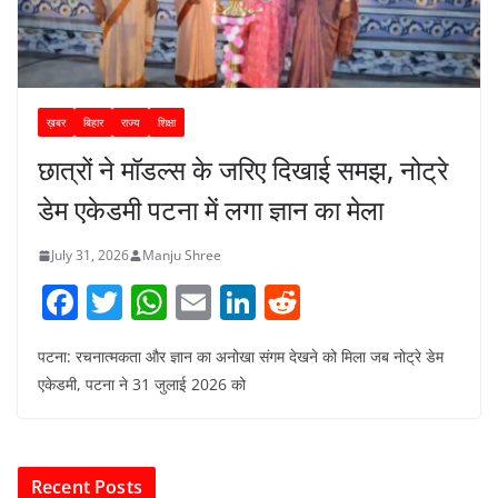
ख़बर
बिहार
राज्य
शिक्षा
छात्रों ने मॉडल्स के जरिए दिखाई समझ, नोट्रे
डेम एकेडमी पटना में लगा ज्ञान का मेला
July 31, 2026
Manju Shree
F
T
W
E
Li
R
a
w
h
m
n
e
पटना: रचनात्मकता और ज्ञान का अनोखा संगम देखने को मिला जब नोट्रे डेम
c
itt
at
ai
k
d
एकेडमी, पटना ने 31 जुलाई 2026 को
e
er
s
l
e
di
b
A
dI
t
o
p
n
Recent Posts