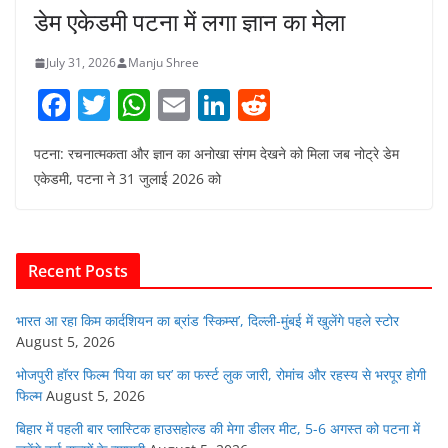
डेम एकेडमी पटना में लगा ज्ञान का मेला
July 31, 2026
Manju Shree
F
T
W
E
Li
R
a
w
h
m
n
e
पटना: रचनात्मकता और ज्ञान का अनोखा संगम देखने को मिला जब नोट्रे डेम
c
itt
at
ai
k
d
एकेडमी, पटना ने 31 जुलाई 2026 को
e
er
s
l
e
di
b
A
dI
t
o
p
n
Recent Posts
o
p
k
भारत आ रहा किम कार्दशियन का ब्रांड ‘स्किम्स’, दिल्ली-मुंबई में खुलेंगे पहले स्टोर
August 5, 2026
भोजपुरी हॉरर फिल्म ‘पिया का घर’ का फर्स्ट लुक जारी, रोमांच और रहस्य से भरपूर होगी
फिल्म
August 5, 2026
बिहार में पहली बार प्लास्टिक हाउसहोल्ड की मेगा डीलर मीट, 5-6 अगस्त को पटना में