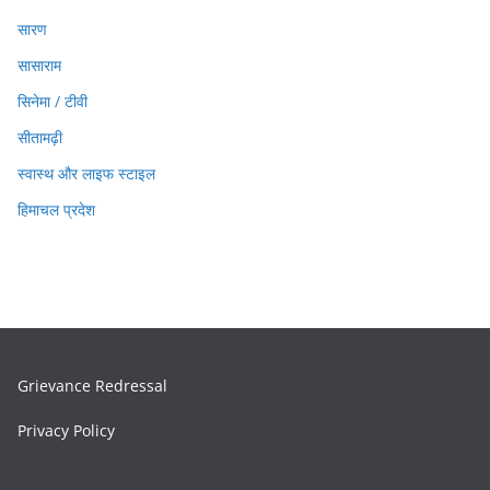
सारण
सासाराम
सिनेमा / टीवी
सीतामढ़ी
स्वास्थ और लाइफ स्टाइल
हिमाचल प्रदेश
Grievance Redressal
Privacy Policy