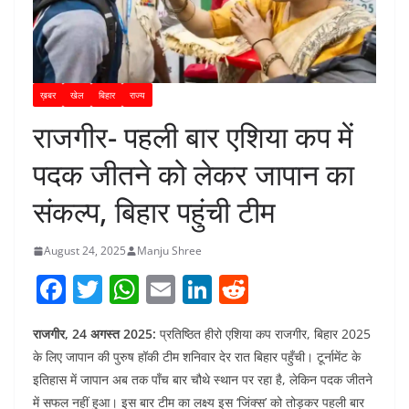
ख़बर
खेल
बिहार
राज्य
राजगीर- पहली बार एशिया कप में
पदक जीतने को लेकर जापान का
संकल्प, बिहार पहुंची टीम
August 24, 2025
Manju Shree
F
T
W
E
Li
R
a
w
h
m
n
e
राजगीर, 24 अगस्त 2025:
प्रतिष्ठित हीरो एशिया कप राजगीर, बिहार 2025
c
itt
at
ai
k
d
के लिए जापान की पुरुष हॉकी टीम शनिवार देर रात बिहार पहुँची। टूर्नामेंट के
e
er
s
l
e
di
इतिहास में जापान अब तक पाँच बार चौथे स्थान पर रहा है, लेकिन पदक जीतने
b
A
dI
t
में सफल नहीं हुआ। इस बार टीम का लक्ष्य इस ‘जिंक्‍स’ को तोड़कर पहली बार