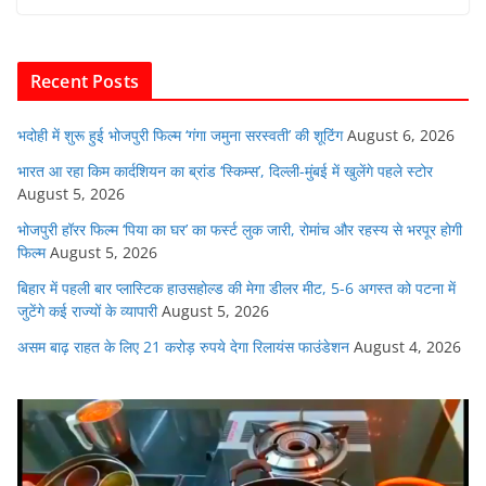
e
er
s
l
e
di
b
A
dI
t
o
p
n
Recent Posts
o
p
k
भदोही में शुरू हुई भोजपुरी फिल्म ‘गंगा जमुना सरस्वती’ की शूटिंग
August 6, 2026
भारत आ रहा किम कार्दशियन का ब्रांड ‘स्किम्स’, दिल्ली-मुंबई में खुलेंगे पहले स्टोर
August 5, 2026
भोजपुरी हॉरर फिल्म ‘पिया का घर’ का फर्स्ट लुक जारी, रोमांच और रहस्य से भरपूर होगी
फिल्म
August 5, 2026
बिहार में पहली बार प्लास्टिक हाउसहोल्ड की मेगा डीलर मीट, 5-6 अगस्त को पटना में
जुटेंगे कई राज्यों के व्यापारी
August 5, 2026
असम बाढ़ राहत के लिए 21 करोड़ रुपये देगा रिलायंस फाउंडेशन
August 4, 2026