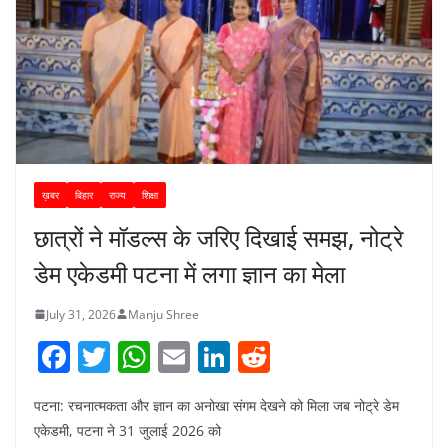
ख़बर
बिहार
राज्य
शिक्षा
छात्रों ने मॉडल्स के जरिए दिखाई समझ, नोट्रे
डेम एकेडमी पटना में लगा ज्ञान का मेला
July 31, 2026
Manju Shree
F
T
W
E
Li
R
a
w
h
m
n
e
पटना: रचनात्मकता और ज्ञान का अनोखा संगम देखने को मिला जब नोट्रे डेम
c
itt
at
ai
k
d
एकेडमी, पटना ने 31 जुलाई 2026 को