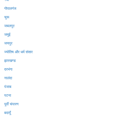
गोपालगंज
चुरू
जबलपुर
जमुई
जयपुर
ज्योतिष और धर्म संसार
झारखण्ड
दरभंगा
नालंदा
पंजाब
पटना
पूर्वी चंपारण
बदायूँ