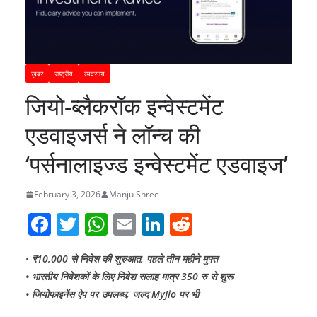
ख़बर
राष्ट्रीय
व्यवसाय
जियो-ब्लैकरॉक इन्वेस्टमेंट
एडवाइजर्स ने लॉन्च की
‘पर्सनालाइज्ड इन्वेस्टमेंट एडवाइज’
February 3, 2026
Manju Shree
F
T
W
E
Li
R
a
w
h
m
n
e
•
₹10,000 से निवेश की शुरुआत, पहले तीन महीने मुफ्त
c
itt
at
ai
k
d
• भारतीय निवेशकों के लिए निवेश सलाह मात्र 350 रु से शुरू
e
er
s
l
e
di
• जियोफाइनेंस ऐप पर उपलब्ध, जल्द MyJio पर भी
b
A
dI
t