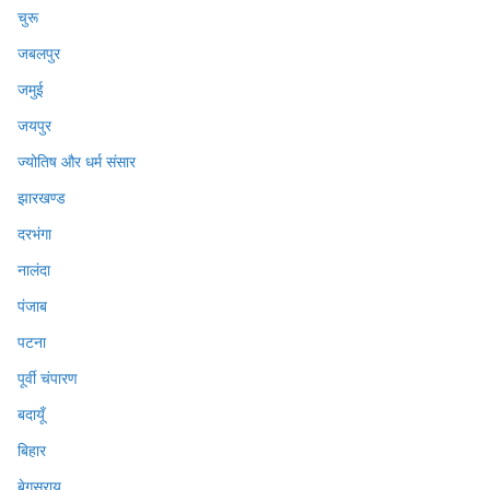
चुरू
जबलपुर
जमुई
जयपुर
ज्योतिष और धर्म संसार
झारखण्ड
दरभंगा
नालंदा
पंजाब
पटना
पूर्वी चंपारण
बदायूँ
बिहार
बेगुसराय