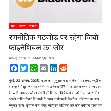
ख़बर
राष्ट्रीय
व्यवसाय
रणनीतिक गठजोड़ पर रहेगा जियो
फाइनेंशियल का जोर
August 28, 2025
Manju Shree
F
T
W
E
Li
R
a
w
h
m
n
e
मुंबई, 28 अगस्त, 2025
: भारत की म्यूचुअल फ़ंड मार्किट में धमाकेदार एंट्री के
c
itt
at
ai
k
d
बाद मुंबई में हुई जियो फाइनेंशियल सर्विसेज (JFSL) की ऑनलाइन सालाना आम
e
er
s
l
e
di
बैठक में, शेयरधारकों को कंपनी की वित्तिय गतिविधियों के बारे में जानकारी दी।
b
A
dI
t
अपनी वार्षिक रिपोर्ट में कंपनी ने अपने एनबीएफसी बिजनेस, ब्लैकरॉक के साथ
o
p
n
संयुक्त उद्यम, भुगतान बैंक, पेमेंट सॉल्युशन वर्टिकल और बीमा ब्रोकिंग शाखा की