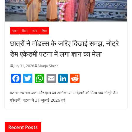
ख़बर
बिहार
राज्य
शिक्षा
छात्रों ने मॉडल्स के जरिए दिखाई समझ, नोट्रे
डेम एकेडमी पटना में लगा ज्ञान का मेला
July 31, 2026
Manju Shree
F
T
W
E
Li
R
a
w
h
m
n
e
पटना: रचनात्मकता और ज्ञान का अनोखा संगम देखने को मिला जब नोट्रे डेम
c
itt
at
ai
k
d
एकेडमी, पटना ने 31 जुलाई 2026 को
e
er
s
l
e
di
b
A
dI
t
o
p
n
Recent Posts