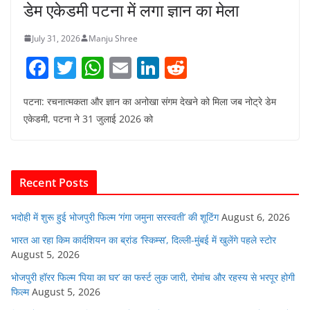
डेम एकेडमी पटना में लगा ज्ञान का मेला
July 31, 2026
Manju Shree
F
T
W
E
Li
R
a
w
h
m
n
e
पटना: रचनात्मकता और ज्ञान का अनोखा संगम देखने को मिला जब नोट्रे डेम
c
itt
at
ai
k
d
एकेडमी, पटना ने 31 जुलाई 2026 को
e
er
s
l
e
di
b
A
dI
t
o
p
n
Recent Posts
o
p
k
भदोही में शुरू हुई भोजपुरी फिल्म ‘गंगा जमुना सरस्वती’ की शूटिंग
August 6, 2026
भारत आ रहा किम कार्दशियन का ब्रांड ‘स्किम्स’, दिल्ली-मुंबई में खुलेंगे पहले स्टोर
August 5, 2026
भोजपुरी हॉरर फिल्म ‘पिया का घर’ का फर्स्ट लुक जारी, रोमांच और रहस्य से भरपूर होगी
फिल्म
August 5, 2026