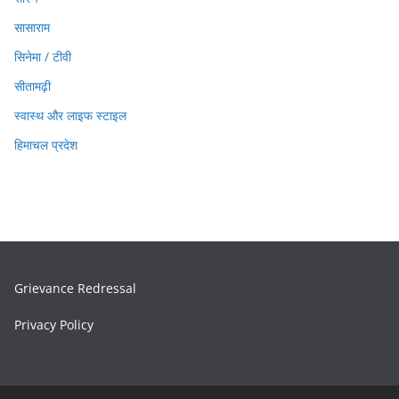
सासाराम
सिनेमा / टीवी
सीतामढ़ी
स्वास्थ और लाइफ स्टाइल
हिमाचल प्रदेश
Grievance Redressal
Privacy Policy