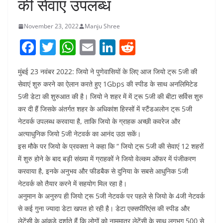
की सेवाएं उपलब्ध
November 23, 2022
Manju Shree
F
T
W
E
Li
R
a
w
h
m
n
e
मुंबई 23 नवंबर 2022: जियो ने पुणेवासियों के लिए आज जियो ट्रू 5जी की
c
itt
at
ai
k
d
सेवाएं शुरु करने का ऐलान करते हुए 1Gbps की स्पीड के साथ अनलिमिटेड
e
er
s
l
e
di
5जी डेटा की शुरुआत की है। जियो ने शहर में में ट्रू 5जी की बीटा सर्विस शुरु
b
A
dI
t
कर दी हैं जिसके अंतर्गत शहर के अधिकांश हिस्सों में स्टैंडअलोन ट्रू 5जी
o
p
n
नेटवर्क उपलब्ध करवाया है, ताकि जियो के ग्राहक अच्छी कवरेज और
अत्याधुनिक जियो 5जी नेटवर्क का आनंद उठा सकें।
o
p
इस मौके पर जियो के प्रवक्ता ने कहा कि “ जियो ट्रू 5जी की सेवाएं 12 शहरों
k
में शुरु होने के बाद बड़ी संख्या में ग्राहकों ने जियो वेल्कम ऑफर में पंजीकरण
करवाया है, इनके अनुभव और फीडबैक से दुनिया के सबसे आधुनिक 5जी
नेटवर्क को तैयार करने में सहयोग मिल रहा है।
अनुमान के अनुरुप ही जियो ट्रू 5जी नेटवर्क पर पहले से जियो के 4जी नेटवर्क
से कई गुना ज्यादा डेटा खपत हो रही है। डेटा एक्सपीरिएंस की स्पीड और
लेटेंसी के आंकड़े दर्शाते हैं कि लोगों को नाममात्र लेटेंसी के साथ लगभग 500 से