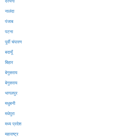
दरभंगा
नालंदा
पंजाब
पटना
पूर्वी चंपारण
बदायूँ
बिहार
बेगुसराय
बेगुसराय
भागलपुर
मधुबनी
मधेपुरा
मध्य प्रदेश
महाराष्ट्र