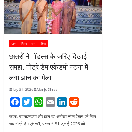
ख़बर
बिहार
राज्य
शिक्षा
छात्रों ने मॉडल्स के जरिए दिखाई
समझ, नोट्रे डेम एकेडमी पटना में
लगा ज्ञान का मेला
July 31, 2026
Manju Shree
F
T
W
E
Li
R
a
w
h
m
n
e
पटना: रचनात्मकता और ज्ञान का अनोखा संगम देखने को मिला
c
itt
at
ai
k
d
जब नोट्रे डेम एकेडमी, पटना ने 31 जुलाई 2026 को
e
er
s
l
e
di