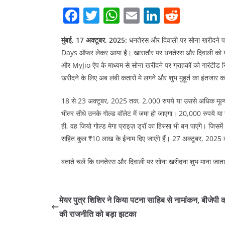
F
T
W
E
Li
R
a
w
h
m
n
e
मुंबई, 17 अक्टूबर, 2025:
धनतेरस और दिवाली पर सोना खरीदने प
c
itt
at
ai
k
d
Days ऑफर लेकर आया है। खासतौर पर धनतेरस और दिवाली को ध्
e
er
s
l
e
di
और MyJio ऐप के माध्यम से सोना खरीदने पर ग्राहकों को गारंटीड
b
A
dI
t
खरीदने के लिए अब लंबी कतारों मे लगने और शुभ मुहूर्त का इंतजार क
o
p
n
18 से 23 अक्टूबर, 2025 तक, 2,000 रुपये या उससे अधिक मूल्य का
o
p
भीतर सीधे उनके गोल्ड वॉलेट में जमा हो जाएगा। 20,000 रुपये या
k
ही, वह जियो गोल्ड मेगा प्राइज़ ड्रॉ का हिस्सा भी बन पाएंगे। जिसमे
सहित कुल ₹10 लाख के ईनाम दिए जाएंगे हैं। 27 अक्टूबर, 2025 को
बताते चलें कि धनतेरस और दिवाली पर सोना खरीदना शुभ माना जाता ह
मेयर पुत्र शिशिर ने किया पटना साहिब से नामांकन, बीजेपी 
की राजनीति को बड़ा झटका