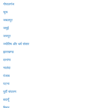
गोपालगंज
चुरू
जबलपुर
जमुई
जयपुर
ज्योतिष और धर्म संसार
झारखण्ड
दरभंगा
नालंदा
पंजाब
पटना
पूर्वी चंपारण
बदायूँ
बिहार