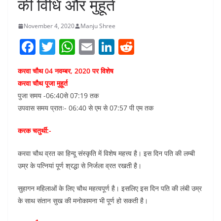
की विधि और मुहूर्त
November 4, 2020
Manju Shree
F
T
W
E
Li
R
a
w
h
m
n
e
करवा चौथ 04 नवम्बर, 2020 पर विशेष
c
itt
at
ai
k
d
करवा चौथ पूजा मुहूर्त
e
er
s
l
e
di
पुजा समय -06:40से 07:19 तक
b
A
dI
t
उपवास समय प्रातः- 06:40 से एम से 07:57 पी एम तक
o
p
n
करक चतुर्थी:-
o
p
k
करवा चौथ व्रत का हिन्दू संस्कृति में विशेष महत्त्व है। इस दिन पति की लम्बी
उम्र के पत्नियां पूर्ण श्रद्धा से निर्जला व्रत रखती है।
सुहागन महिलाओं के लिए चौथ महत्वपूर्ण है। इसलिए इस दिन पति की लंबी उम्र
के साथ संतान सुख की मनोकामना भी पूर्ण हो सकती है।