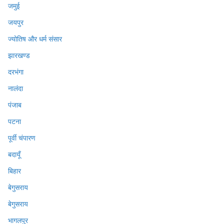
जमुई
जयपुर
ज्योतिष और धर्म संसार
झारखण्ड
दरभंगा
नालंदा
पंजाब
पटना
पूर्वी चंपारण
बदायूँ
बिहार
बेगुसराय
बेगुसराय
भागलपुर