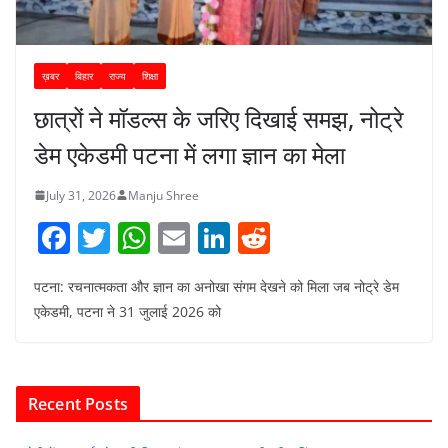
ख़बर
बिहार
राज्य
शिक्षा
छात्रों ने मॉडल्स के जरिए दिखाई समझ, नोट्रे
डेम एकेडमी पटना में लगा ज्ञान का मेला
July 31, 2026
Manju Shree
F
T
W
E
Li
R
a
w
h
m
n
e
पटना: रचनात्मकता और ज्ञान का अनोखा संगम देखने को मिला जब नोट्रे डेम
c
itt
at
ai
k
d
एकेडमी, पटना ने 31 जुलाई 2026 को
e
er
s
l
e
di
b
A
dI
t
o
p
n
Recent Posts
o
p