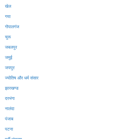
खेल
गया
गोपालगंज
चुरू
जबलपुर
जमुई
जयपुर
ज्योतिष और धर्म संसार
झारखण्ड
दरभंगा
नालंदा
पंजाब
पटना