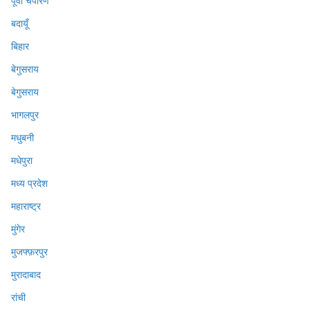
पूर्वी चंपारण
बदायूँ
बिहार
बेगुसराय
बेगुसराय
भागलपुर
मधुबनी
मधेपुरा
मध्य प्रदेश
महाराष्ट्र
मुंगेर
मुजफ्फ़रपुर
मुरादाबाद
रांची