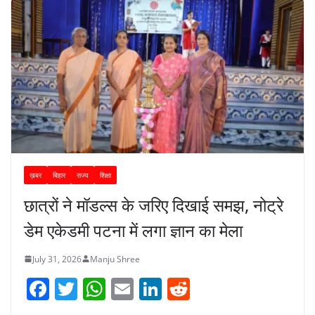
ख़बर
बिहार
राज्य
शिक्षा
छात्रों ने मॉडल्स के जरिए दिखाई समझ, नोट्रे
डेम एकेडमी पटना में लगा ज्ञान का मेला
July 31, 2026
Manju Shree
F
T
W
E
Li
R
a
w
h
m
n
e