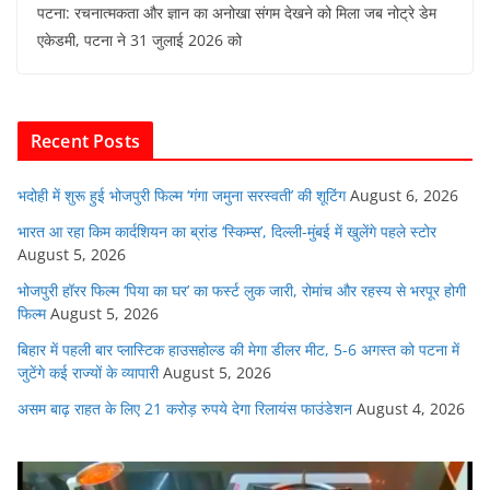
पटना: रचनात्मकता और ज्ञान का अनोखा संगम देखने को मिला जब नोट्रे डेम
c
itt
at
ai
k
d
एकेडमी, पटना ने 31 जुलाई 2026 को
e
er
s
l
e
di
b
A
dI
t
o
p
n
Recent Posts
o
p
k
भदोही में शुरू हुई भोजपुरी फिल्म ‘गंगा जमुना सरस्वती’ की शूटिंग
August 6, 2026
भारत आ रहा किम कार्दशियन का ब्रांड ‘स्किम्स’, दिल्ली-मुंबई में खुलेंगे पहले स्टोर
August 5, 2026
भोजपुरी हॉरर फिल्म ‘पिया का घर’ का फर्स्ट लुक जारी, रोमांच और रहस्य से भरपूर होगी
फिल्म
August 5, 2026
बिहार में पहली बार प्लास्टिक हाउसहोल्ड की मेगा डीलर मीट, 5-6 अगस्त को पटना में
जुटेंगे कई राज्यों के व्यापारी
August 5, 2026
असम बाढ़ राहत के लिए 21 करोड़ रुपये देगा रिलायंस फाउंडेशन
August 4, 2026