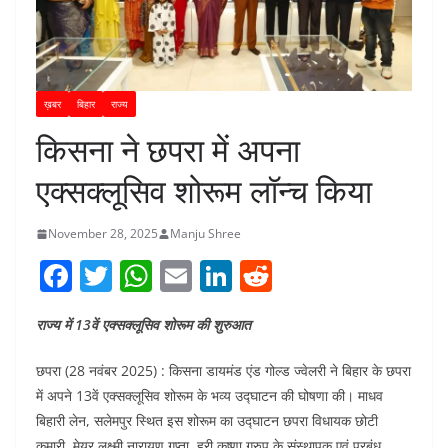
ख़बर
बिहार
राज्य
किसना ने छपरा में अपना
एक्सक्लूसिव शोरूम लॉन्च किया
November 28, 2025
Manju Shree
F
T
W
E
Li
R
a
w
h
m
n
e
राज्य में 13वें एक्सक्लूसिव शोरूम की शुरुआत
c
itt
at
ai
k
d
e
er
s
l
e
di
छपरा (28 नवंबर 2025) : किसना डायमंड एंड गोल्ड ज्वेलरी ने बिहार के छपरा
b
A
dI
t
में अपने 13वें एक्सक्लूसिव शोरूम के भव्य उद्घाटन की घोषणा की। माधव
बिहारी लेन, सलेमपुर स्थित इस शोरूम का उद्घाटन छपरा विधायक छोटी
o
p
n
कुमारी, मेयर लक्ष्मी नारायण गुप्ता, हरी कृष्णा ग्रुप के संस्थापक एवं प्रबंध