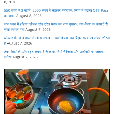
8, 2026
550 रुपये में 3 महीने, 2000 रुपये में सालभर मनोरंजन, जियो ने बढ़ाया OTT-Pass
का दायरा
August 8, 2026
ज्ञान भवन में इंडिया ग्लोबल ग्रैंड ट्रेड फेयर का भव्य शुभारंभ, देश-विदेश के उत्पादों से
सजा व्यापार मेला
August 7, 2026
ऑयलर मोटर्स ने भारत में खोला अपना 110वां शोरूम, यह बिहार राज्य का पांचवां शोरूम
है
August 7, 2026
टेक बिहार’ की ओर बढ़ते कदम: वैश्विक कंपनियों ने निवेश और साझेदारी पर जताया
भरोसा
August 7, 2026