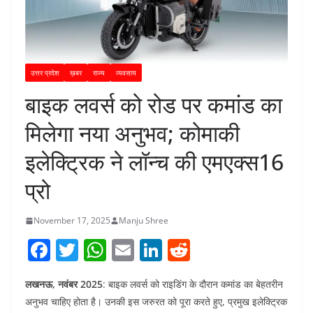
उत्तर प्रदेश
ख़बर
राज्य
व्यवसाय
बाइक लवर्स को रोड पर कमांड का
मिलेगा नया अनुभव; कोमाकी
इलेक्ट्रिक ने लॉन्च की एमएक्स16
प्रो
November 17, 2025
Manju Shree
F
T
W
E
Li
R
a
w
h
m
n
e
लखनऊ, नवंबर 2025
: बाइक लवर्स को राइडिंग के दौरान कमांड का बेहतरीन
c
itt
at
ai
k
d
अनुभव चाहिए होता है। उनकी इस जरुरत को पूरा करते हुए, प्रमुख इलेक्ट्रिक