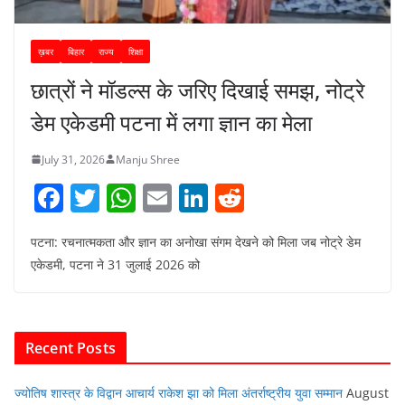
ख़बर
बिहार
राज्य
शिक्षा
छात्रों ने मॉडल्स के जरिए दिखाई समझ, नोट्रे
डेम एकेडमी पटना में लगा ज्ञान का मेला
July 31, 2026
Manju Shree
F
T
W
E
Li
R
a
w
h
m
n
e
पटना: रचनात्मकता और ज्ञान का अनोखा संगम देखने को मिला जब नोट्रे डेम
c
itt
at
ai
k
d
एकेडमी, पटना ने 31 जुलाई 2026 को
e
er
s
l
e
di
b
A
dI
t
o
p
n
Recent Posts
o
p
k
ज्योतिष शास्त्र के विद्वान आचार्य राकेश झा को मिला अंतर्राष्ट्रीय युवा सम्मान
August