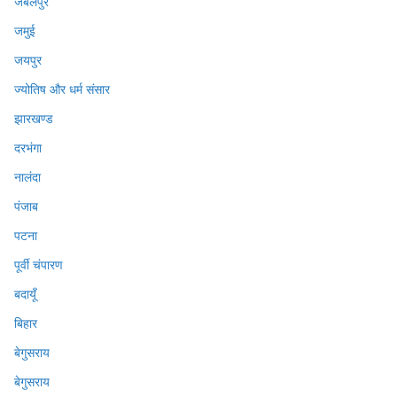
जबलपुर
जमुई
जयपुर
ज्योतिष और धर्म संसार
झारखण्ड
दरभंगा
नालंदा
पंजाब
पटना
पूर्वी चंपारण
बदायूँ
बिहार
बेगुसराय
बेगुसराय