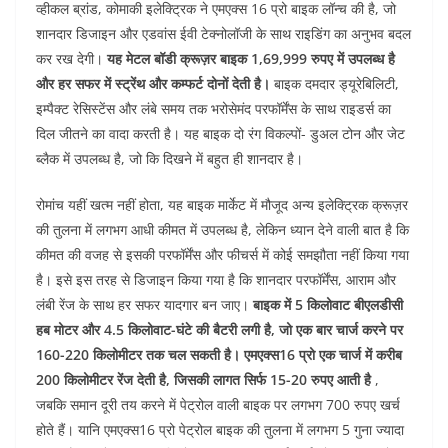
e
er
s
l
e
di
व्हीकल ब्रांड, कोमाकी इलेक्ट्रिक ने एमएक्स 16 प्रो बाइक लॉन्च की है, जो
b
A
dI
t
शानदार डिजाइन और एडवांस ईवी टेक्नोलॉजी के साथ राइडिंग का अनुभव बदल
o
p
n
कर रख देगी।
यह मेटल बॉडी क्रूज़र बाइक 1,69,999 रुपए में उपलब्ध है
और हर सफर में स्ट्रेंथ और कम्फर्ट दोनों देती है।
बाइक दमदार ड्यूरेबिलिटी,
o
p
इम्पैक्ट रेसिस्टेंस और लंबे समय तक भरोसेमंद परफॉर्मेंस के साथ राइडर्स का
k
दिल जीतने का वादा करती है। यह बाइक दो रंग विकल्पों- डुअल टोन और जेट
ब्लैक में उपलब्ध है, जो कि दिखने में बहुत ही शानदार है।
रोमांच यहीं खत्म नहीं होता, यह बाइक मार्केट में मौजूद अन्य इलेक्ट्रिक क्रूज़र
की तुलना में लगभग आधी कीमत में उपलब्ध है, लेकिन ध्यान देने वाली बात है कि
कीमत की वजह से इसकी परफॉर्मेंस और फीचर्स में कोई समझौता नहीं किया गया
है। इसे इस तरह से डिजाइन किया गया है कि शानदार परफॉर्मेंस, आराम और
लंबी रेंज के साथ हर सफर यादगार बन जाए।
बाइक में 5 किलोवाट बीएलडीसी
हब मोटर और 4.5 किलोवाट-घंटे की बैटरी लगी है, जो एक बार चार्ज करने पर
160-220 किलोमीटर तक चल सकती है। एमएक्स16 प्रो एक चार्ज में करीब
200 किलोमीटर रेंज देती है, जिसकी लागत सिर्फ 15-20 रुपए आती
है
,
जबकि समान दूरी तय करने में पेट्रोल वाली बाइक पर लगभग 700 रुपए खर्च
होते हैं। यानि एमएक्स16 प्रो पेट्रोल बाइक की तुलना में लगभग 5 गुना ज्यादा