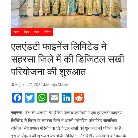
ख़बर
बिहार
राज्य
विविध
एलएंडटी फाइनेंस लिमिटेड ने
सहरसा जिले में की डिजिटल सखी
परियोजना की शुरुआत
August 27, 2024
Manju Shree
F
T
W
E
Li
R
a
w
h
m
n
e
सहरसा
: देश की अग्रणी गैर-बैंकिंग वित्तीय कंपनियों में एक एलएंडटी फाइनेंस
c
itt
at
ai
k
d
लिमिटेड ने बिहार के सहरसा जिले में अपनी फ्लैगशिप कॉरपोरेट सामाजिक
e
er
s
l
e
di
दायित्व (सीएसआर) परियोजना ‘डिजिटल सखी’ की शुरुआत की घोषणा की है।
b
A
dI
t
इस कार्यक्रम की शुरुआत कंपनी के डिजिटल और वित्तीय समावेशन वर्टिकल के