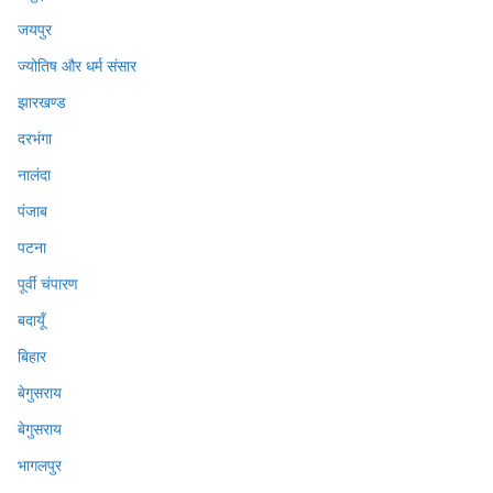
जयपुर
ज्योतिष और धर्म संसार
झारखण्ड
दरभंगा
नालंदा
पंजाब
पटना
पूर्वी चंपारण
बदायूँ
बिहार
बेगुसराय
बेगुसराय
भागलपुर