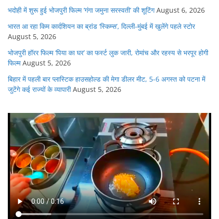
भदोही में शुरू हुई भोजपुरी फिल्म ‘गंगा जमुना सरस्वती’ की शूटिंग
August 6, 2026
भारत आ रहा किम कार्दशियन का ब्रांड ‘स्किम्स’, दिल्ली-मुंबई में खुलेंगे पहले स्टोर
August 5, 2026
भोजपुरी हॉरर फिल्म ‘पिया का घर’ का फर्स्ट लुक जारी, रोमांच और रहस्य से भरपूर होगी
फिल्म
August 5, 2026
बिहार में पहली बार प्लास्टिक हाउसहोल्ड की मेगा डीलर मीट, 5-6 अगस्त को पटना में
जुटेंगे कई राज्यों के व्यापारी
August 5, 2026