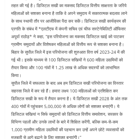
o
p
n
तहत की गई है। डिजिटल सखी का मकसद डिजिटल वित्तीय साक्षरता के जरिये
महिलाओं को सशक्त बनाना है ताकि वे अपने समुदाय में सकारात्मक बदलाव लाने
o
p
के साथ स्थायी तौर पर आजीविका पैदा कर सकें। डिजिटल सखी कार्यक्रम की
k
प्रगति के संबंध में *एलटीएफ में कंपनी सचिव एवं चीफ सस्टेनेबिलिटी ऑफिसर
अपूर्वा राठोड़* ने कहा, “इस परियोजना का मकसद डिजिटल खाई को पाटकर
ग्रामीण समुदायों और विशेषकर महिलाओं को वित्तीय रूप से सशक्त बनाना है।
बिहार के सुपौल जिले में इस परियोजना की शुरुआत वित्त वर्ष 2023-24 में की
गई थी। इसके माध्यम से 100 डिजिटल सखियों ने 600 महिला उद्यमियों को
तैयार किया और 100 गांवों में 1.25 लाख से अधिक सदस्यों को लाभान्वित
किया।
सुपौल जिले में सफलता के बाद अब हम डिजिटल सखी परियोजना का विस्तार
सहरसा जिले में कर रहे हैं। हमारा लक्ष्य 100 महिलाओं को प्रशिक्षित कर
डिजिटल सखी के रूप में तैयार करना है। ये डिजिटल सखी 2028 के अंत तक
400 गांवों में पहुंचकर 5,00,000 से अधिक लोगों को सशक्त बनाएंगी। ये
डिजिटल सखियां न सिर्फ समुदायों को डिजिटल वित्तीय समावेशन, सरकार के
विभिन्न पहलों और उनके लाभों के बारे में शिक्षित करेंगी, बल्कि कम-से-कम
1,000 ग्रामीण महिला उद्यमियों की पहचान कर उन्हें अपने छोटे व्यवसायों को
मजबूती से आगे बढ़ाने के लिए सशक्त बनाएंगी।”