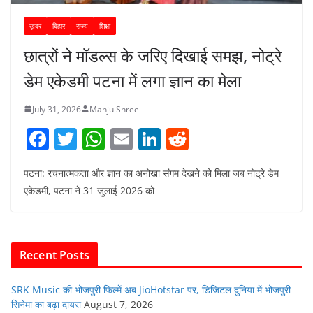
ख़बर
बिहार
राज्य
शिक्षा
छात्रों ने मॉडल्स के जरिए दिखाई समझ, नोट्रे
डेम एकेडमी पटना में लगा ज्ञान का मेला
July 31, 2026
Manju Shree
F
T
W
E
Li
R
a
w
h
m
n
e
पटना: रचनात्मकता और ज्ञान का अनोखा संगम देखने को मिला जब नोट्रे डेम
c
itt
at
ai
k
d
एकेडमी, पटना ने 31 जुलाई 2026 को
e
er
s
l
e
di
b
A
dI
t
o
p
n
Recent Posts
o
p
k
SRK Music की भोजपुरी फिल्में अब JioHotstar पर, डिजिटल दुनिया में भोजपुरी
सिनेमा का बढ़ा दायरा
August 7, 2026