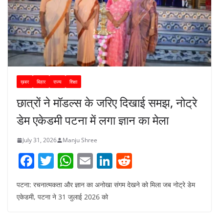
ख़बर
बिहार
राज्य
शिक्षा
छात्रों ने मॉडल्स के जरिए दिखाई समझ, नोट्रे
डेम एकेडमी पटना में लगा ज्ञान का मेला
July 31, 2026
Manju Shree
F
T
W
E
Li
R
a
w
h
m
n
e
पटना: रचनात्मकता और ज्ञान का अनोखा संगम देखने को मिला जब नोट्रे डेम
c
itt
at
ai
k
d
एकेडमी, पटना ने 31 जुलाई 2026 को
e
er
s
l
e
di