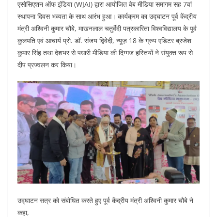
e
er
s
l
e
di
एसोसिएशन ऑफ इंडिया (WJAI) द्वारा आयोजित वेब मीडिया समागम सह 7वां
b
A
dI
t
स्थापना दिवस भव्यता के साथ आरंभ हुआ। कार्यक्रम का उद्घाटन पूर्व केंद्रीय
o
p
n
मंत्री अश्विनी कुमार चौबे, माखनलाल चतुर्वेदी पत्रकारिता विश्वविद्यालय के पूर्व
कुलपति एवं आचार्य प्रो. डॉ. संजय द्विवेदी, न्यूज़ 18 के ग्रुप एडिटर ब्रजेश
o
p
कुमार सिंह तथा देशभर से पधारी मीडिया की दिग्गज हस्तियों ने संयुक्त रूप से
k
दीप प्रज्वलन कर किया।
उद्घाटन सत्र को संबोधित करते हुए पूर्व केंद्रीय मंत्री अश्विनी कुमार चौबे ने
कहा,