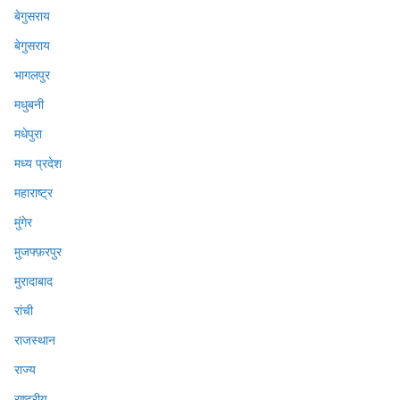
बेगुसराय
बेगुसराय
भागलपुर
मधुबनी
मधेपुरा
मध्य प्रदेश
महाराष्ट्र
मुंगेर
मुजफ्फ़रपुर
मुरादाबाद
रांची
राजस्थान
राज्य
राष्ट्रीय