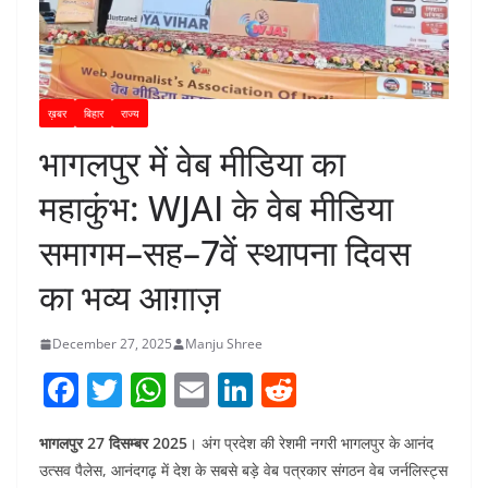
ख़बर
बिहार
राज्य
भागलपुर में वेब मीडिया का
महाकुंभ: WJAI के वेब मीडिया
समागम–सह–7वें स्थापना दिवस
का भव्य आग़ाज़
December 27, 2025
Manju Shree
F
T
W
E
Li
R
a
w
h
m
n
e
भागलपुर 27 दिसम्बर 2025
। अंग प्रदेश की रेशमी नगरी भागलपुर के आनंद
c
itt
at
ai
k
d
उत्सव पैलेस, आनंदगढ़ में देश के सबसे बड़े वेब पत्रकार संगठन वेब जर्नलिस्ट्स