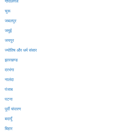
गोपालगंज
चुरू
जबलपुर
जमुई
जयपुर
ज्योतिष और धर्म संसार
झारखण्ड
दरभंगा
नालंदा
पंजाब
पटना
पूर्वी चंपारण
बदायूँ
बिहार