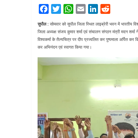
F
T
W
E
Li
R
a
w
h
m
n
e
सुपौल :
सोमवार को सुपौल जिला स्थित लाइब्रेरी भवन में भारतीय विश
c
itt
at
ai
k
d
जिला अध्यक्ष संजय कुमार शर्मा एवं संचालन संगठन मंत्री मदन शर्मा 
e
er
s
l
e
di
विश्वकर्मा के तैल्यचित्र पर दीप प्रज्वलित कर पुष्पमाला अर्पित कर 
b
A
dI
t
कर अभिनंदन एवं स्वागत किया गया।
o
p
n
o
p
k