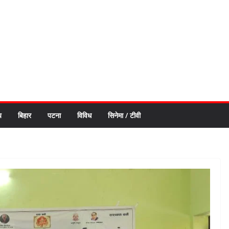
य
बिहार
पटना
विविध
सिनेमा / टीवी