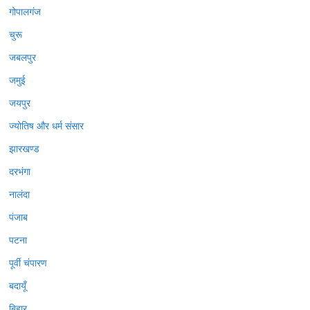
गोपालगंज
चुरू
जबलपुर
जमुई
जयपुर
ज्योतिष और धर्म संसार
झारखण्ड
दरभंगा
नालंदा
पंजाब
पटना
पूर्वी चंपारण
बदायूँ
बिहार