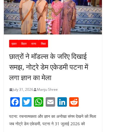
ख़बर
बिहार
राज्य
शिक्षा
छात्रों ने मॉडल्स के जरिए दिखाई
समझ, नोट्रे डेम एकेडमी पटना में
लगा ज्ञान का मेला
July 31, 2026
Manju Shree
F
T
W
E
Li
R
a
w
h
m
n
e
पटना: रचनात्मकता और ज्ञान का अनोखा संगम देखने को मिला
c
itt
at
ai
k
d
जब नोट्रे डेम एकेडमी, पटना ने 31 जुलाई 2026 को
e
er
s
l
e
di