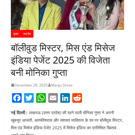
ख़बर
राष्ट्रीय
बॉलीवुड मिस्टर, मिस एंड मिसेज
इंडिया पेजेंट 2025 की विजेता
बनी मोनिका गुप्ता
December 29, 2025
Manju Shree
F
T
W
E
Li
R
a
w
h
m
n
e
नई दिल्ली
। लखनऊ (उत्तर प्रदेश) की रहने वाली मोनिका गुप्ता ने अपनी
c
itt
at
ai
k
d
खूबसूर आजती, आत्मविश्वास और सशक्त व्यक्तित्व के दम पर बॉलीवुड मिस्टर,
e
er
s
l
e
di
मिस एंड मिसेज इंडिया पेजेंट 2025 में मिसेज इंडिया का प्रतिष्ठित खिताब