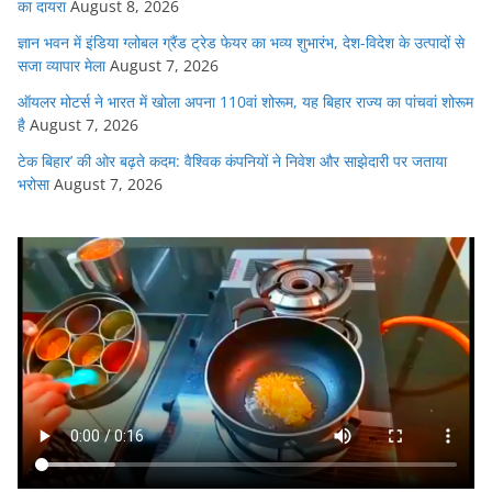
का दायरा
August 8, 2026
ज्ञान भवन में इंडिया ग्लोबल ग्रैंड ट्रेड फेयर का भव्य शुभारंभ, देश-विदेश के उत्पादों से
सजा व्यापार मेला
August 7, 2026
ऑयलर मोटर्स ने भारत में खोला अपना 110वां शोरूम, यह बिहार राज्य का पांचवां शोरूम
है
August 7, 2026
टेक बिहार’ की ओर बढ़ते कदम: वैश्विक कंपनियों ने निवेश और साझेदारी पर जताया
भरोसा
August 7, 2026