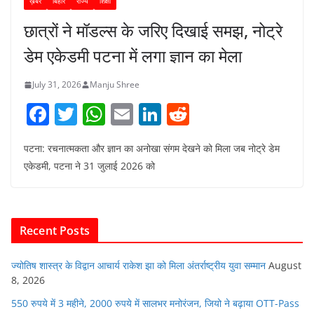
ख़बर
बिहार
राज्य
शिक्षा
छात्रों ने मॉडल्स के जरिए दिखाई समझ, नोट्रे
डेम एकेडमी पटना में लगा ज्ञान का मेला
July 31, 2026
Manju Shree
F
T
W
E
Li
R
a
w
h
m
n
e
पटना: रचनात्मकता और ज्ञान का अनोखा संगम देखने को मिला जब नोट्रे डेम
c
itt
at
ai
k
d
एकेडमी, पटना ने 31 जुलाई 2026 को
e
er
s
l
e
di
b
A
dI
t
o
p
n
Recent Posts
o
p
k
ज्योतिष शास्त्र के विद्वान आचार्य राकेश झा को मिला अंतर्राष्ट्रीय युवा सम्मान
August
8, 2026
550 रुपये में 3 महीने, 2000 रुपये में सालभर मनोरंजन, जियो ने बढ़ाया OTT-Pass