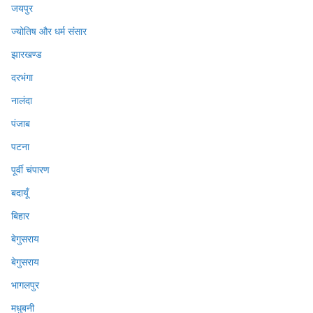
जयपुर
ज्योतिष और धर्म संसार
झारखण्ड
दरभंगा
नालंदा
पंजाब
पटना
पूर्वी चंपारण
बदायूँ
बिहार
बेगुसराय
बेगुसराय
भागलपुर
मधुबनी