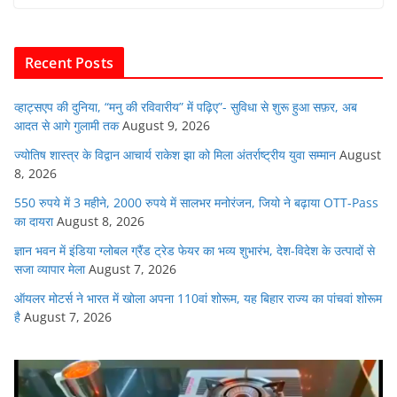
e
er
s
l
e
di
b
A
dI
t
o
p
n
Recent Posts
o
p
k
व्हाट्सएप की दुनिया, “मनु की रविवारीय” में पढ़िए”- सुविधा से शुरू हुआ सफ़र, अब
आदत से आगे गुलामी तक
August 9, 2026
ज्योतिष शास्त्र के विद्वान आचार्य राकेश झा को मिला अंतर्राष्ट्रीय युवा सम्मान
August
8, 2026
550 रुपये में 3 महीने, 2000 रुपये में सालभर मनोरंजन, जियो ने बढ़ाया OTT-Pass
का दायरा
August 8, 2026
ज्ञान भवन में इंडिया ग्लोबल ग्रैंड ट्रेड फेयर का भव्य शुभारंभ, देश-विदेश के उत्पादों से
सजा व्यापार मेला
August 7, 2026
ऑयलर मोटर्स ने भारत में खोला अपना 110वां शोरूम, यह बिहार राज्य का पांचवां शोरूम
है
August 7, 2026