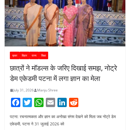
ख़बर
बिहार
राज्य
शिक्षा
छात्रों ने मॉडल्स के जरिए दिखाई समझ, नोट्रे
डेम एकेडमी पटना में लगा ज्ञान का मेला
July 31, 2026
Manju Shree
F
T
W
E
Li
R
a
w
h
m
n
e
पटना: रचनात्मकता और ज्ञान का अनोखा संगम देखने को मिला जब नोट्रे डेम
c
itt
at
ai
k
d
एकेडमी, पटना ने 31 जुलाई 2026 को