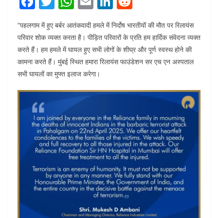
F
T
W
E
Li
R
a
w
h
m
n
e
“पहलगाम में हुए बर्बर आतंकवादी हमले में निर्दोष भारतीयों की मौत पर रिलायंस
c
itt
at
ai
k
d
परिवार शोक व्यक्त करता है। पीड़ित परिवारों के प्रति हम हार्दिक संवेदना व्यक्त
e
er
s
l
e
di
करते हैं। हम हमले में घायल हुए सभी लोगों के शीघ्र और पूर्ण स्वस्थ होने की
b
A
dI
t
कामना करते हैं। मुंबई स्थित हमारा रिलायंस फाउंडेशन सर एच एन अस्पताल
o
p
n
सभी घायलों का मुफ्त इलाज करेगा।
o
p
k