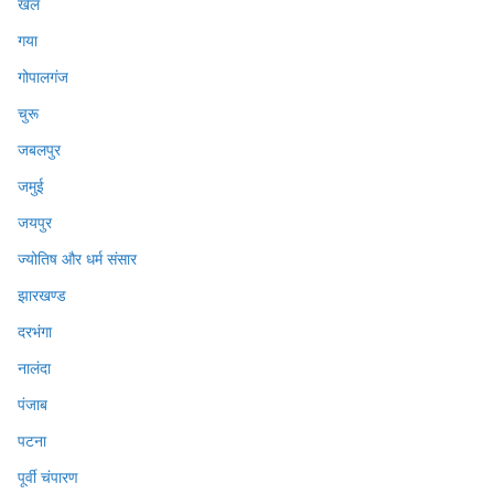
खेल
गया
गोपालगंज
चुरू
जबलपुर
जमुई
जयपुर
ज्योतिष और धर्म संसार
झारखण्ड
दरभंगा
नालंदा
पंजाब
पटना
पूर्वी चंपारण