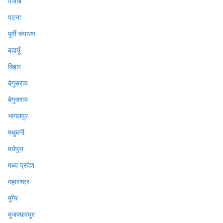
पंजाब
पटना
पूर्वी चंपारण
बदायूँ
बिहार
बेगुसराय
बेगुसराय
भागलपुर
मधुबनी
मधेपुरा
मध्य प्रदेश
महाराष्ट्र
मुंगेर
मुजफ्फ़रपुर