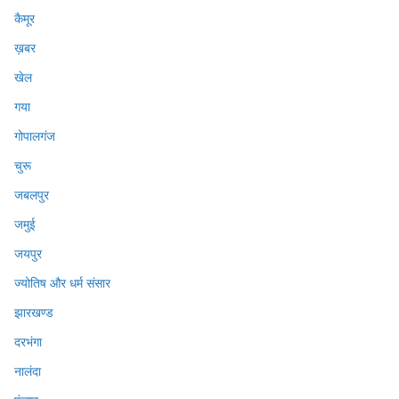
कैमूर
ख़बर
खेल
गया
गोपालगंज
चुरू
जबलपुर
जमुई
जयपुर
ज्योतिष और धर्म संसार
झारखण्ड
दरभंगा
नालंदा