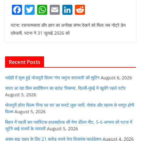
F
T
W
E
Li
R
a
w
h
m
n
e
पटना: रचनात्मकता और ज्ञान का अनोखा संगम देखने को मिला जब नोट्रे डेम
c
itt
at
ai
k
d
एकेडमी, पटना ने 31 जुलाई 2026 को
e
er
s
l
e
di
b
A
dI
t
o
p
n
Recent Posts
o
p
k
भदोही में शुरू हुई भोजपुरी फिल्म ‘गंगा जमुना सरस्वती’ की शूटिंग
August 6, 2026
भारत आ रहा किम कार्दशियन का ब्रांड ‘स्किम्स’, दिल्ली-मुंबई में खुलेंगे पहले स्टोर
August 5, 2026
भोजपुरी हॉरर फिल्म ‘पिया का घर’ का फर्स्ट लुक जारी, रोमांच और रहस्य से भरपूर होगी
फिल्म
August 5, 2026
बिहार में पहली बार प्लास्टिक हाउसहोल्ड की मेगा डीलर मीट, 5-6 अगस्त को पटना में
जुटेंगे कई राज्यों के व्यापारी
August 5, 2026
असम बाढ़ राहत के लिए 21 करोड़ रुपये देगा रिलायंस फाउंडेशन
August 4, 2026