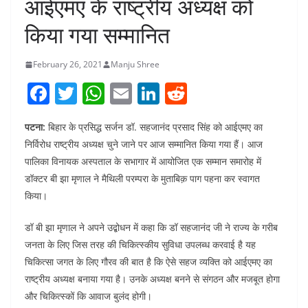
आईएमए के राष्ट्रीय अध्यक्ष को
किया गया सम्मानित
February 26, 2021
Manju Shree
F
T
W
E
Li
R
a
w
h
m
n
e
पटना:
बिहार के प्रसिद्ध सर्जन डॉ. सहजानंद प्रसाद सिंह को आईएमए का
c
itt
at
ai
k
d
निर्विरोध राष्ट्रीय अध्यक्ष चुने जाने पर आज सम्मानित किया गया हैं। आज
e
er
s
l
e
di
पालिका विनायक अस्पताल के सभागार में आयोजित एक सम्मान समारोह में
b
A
dI
t
डॉक्टर बी झा मृणाल ने मैथिली परम्परा के मुताबिक़ पाग पहना कर स्वागत
o
p
n
किया।
o
p
डॉ बी झा मृणाल ने अपने उद्बोधन में कहा कि डॉ सहजानंद जी ने राज्य के गरीब
k
जनता के लिए जिस तरह की चिकित्स्कीय सुविधा उपलब्ध करवाई है यह
चिकित्सा जगत के लिए गौरव की बात है कि ऐसे सहज व्यक्ति को आईएमए का
राष्ट्रीय अध्यक्ष बनाया गया है। उनके अध्यक्ष बनने से संगठन और मजबूत होगा
और चिकित्स्कों कि आवाज बुलंद होगी।