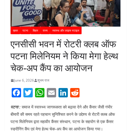
ख़बर
पटना
बिहार
राज्य
स्वास्थ और लाइफ स्टाइल
एनसीसी भवन में रोटरी क्लब ऑफ
पटना मिलेनियम ने किया मेगा हेल्थ
चेक-अप कैंप का आयोजन
June 6, 2026
शुभम राज
F
T
W
E
Li
R
a
w
h
m
n
e
पटना :
समाज में स्वास्थ्य जागरूकता को बढ़ावा देने और कैंसर जैसी गंभीर
c
itt
at
ai
k
d
बीमारी की समय रहते पहचान सुनिश्चित करने के उद्देश्य से रोटरी क्लब ऑफ
e
er
s
l
e
di
पटना मिलेनियम द्वारा महावीर कैंसर संस्थान, पटना के सहयोग से एक कैंसर
b
A
dI
t
स्क्रीनिंग कैंप एवं मेगा हेल्थ चेक-अप कैंप का आयोजन किया गया।