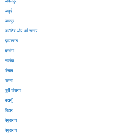
जबलपुर
जमुई
जयपुर
ज्योतिष और धर्म संसार
झारखण्ड
दरभंगा
नालंदा
पंजाब
पटना
पूर्वी चंपारण
बदायूँ
बिहार
बेगुसराय
बेगुसराय