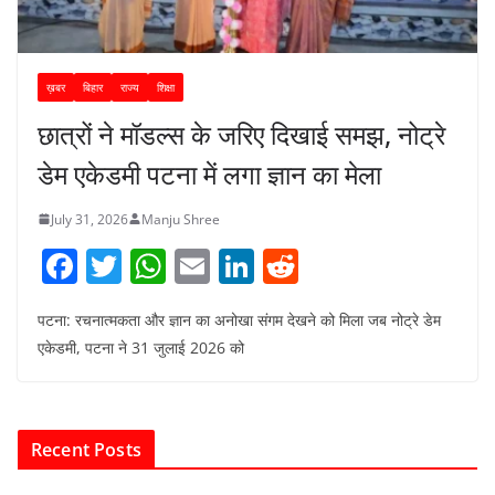
ख़बर
बिहार
राज्य
शिक्षा
छात्रों ने मॉडल्स के जरिए दिखाई समझ, नोट्रे
डेम एकेडमी पटना में लगा ज्ञान का मेला
July 31, 2026
Manju Shree
F
T
W
E
Li
R
a
w
h
m
n
e
पटना: रचनात्मकता और ज्ञान का अनोखा संगम देखने को मिला जब नोट्रे डेम
c
itt
at
ai
k
d
एकेडमी, पटना ने 31 जुलाई 2026 को
e
er
s
l
e
di
b
A
dI
t
o
p
n
Recent Posts
o
p