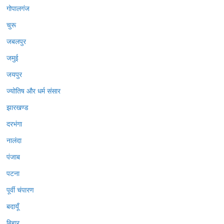
गोपालगंज
चुरू
जबलपुर
जमुई
जयपुर
ज्योतिष और धर्म संसार
झारखण्ड
दरभंगा
नालंदा
पंजाब
पटना
पूर्वी चंपारण
बदायूँ
बिहार