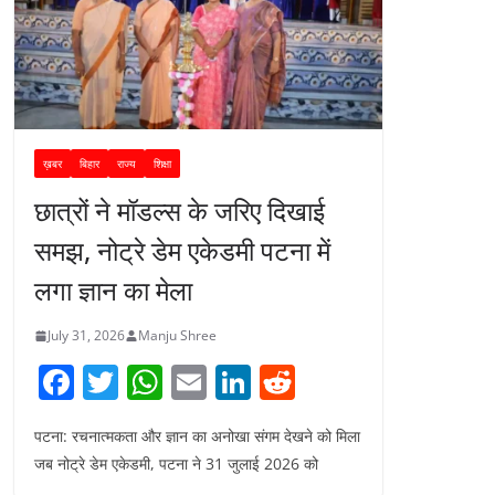
ख़बर
बिहार
राज्य
शिक्षा
छात्रों ने मॉडल्स के जरिए दिखाई
समझ, नोट्रे डेम एकेडमी पटना में
लगा ज्ञान का मेला
July 31, 2026
Manju Shree
F
T
W
E
Li
R
a
w
h
m
n
e
पटना: रचनात्मकता और ज्ञान का अनोखा संगम देखने को मिला
c
itt
at
ai
k
d
जब नोट्रे डेम एकेडमी, पटना ने 31 जुलाई 2026 को
e
er
s
l
e
di