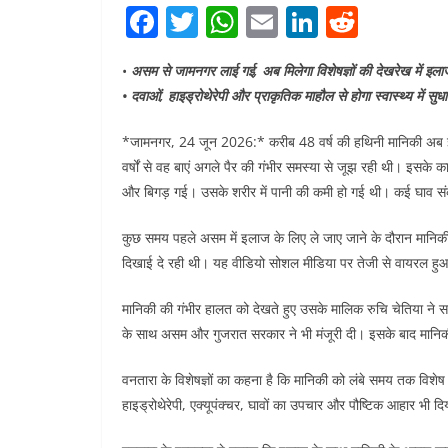
F
T
W
E
Li
R
a
w
h
m
n
e
•
असम से जामनगर लाई गई, अब मिलेगा विशेषज्ञों की देखरेख में इला
c
itt
at
ai
k
d
• दवाओं, हाइड्रोथेरेपी और प्राकृतिक माहौल से होगा स्वास्थ्य में सुध
e
er
s
l
e
di
b
A
dI
t
*जामनगर, 24 जून 2026:* करीब 48 वर्ष की हथिनी मानिकी अब इ
वर्षों से वह बाएं अगले पैर की गंभीर समस्या से जूझ रही थी। इसक
o
p
n
और बिगड़ गई। उसके शरीर में पानी की कमी हो गई थी। कई घाव स
o
p
k
कुछ समय पहले असम में इलाज के लिए ले जाए जाने के दौरान मानिकी 
दिखाई दे रही थी। यह वीडियो सोशल मीडिया पर तेजी से वायरल हु
मानिकी की गंभीर हालत को देखते हुए उसके मालिक रुचि चेतिया ने सर्
के साथ असम और गुजरात सरकार ने भी मंजूरी दी। इसके बाद मानिक
वनतारा के विशेषज्ञों का कहना है कि मानिकी को लंबे समय तक विशे
हाइड्रोथेरेपी, एक्यूपंक्चर, घावों का उपचार और पौष्टिक आहार भी