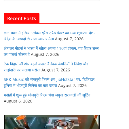
b
A
dI
t
o
p
n
Recent Posts
o
p
k
ज्ञान भवन में इंडिया ग्लोबल ग्रैंड ट्रेड फेयर का भव्य शुभारंभ, देश-
विदेश के उत्पादों से सजा व्यापार मेला
August 7, 2026
ऑयलर मोटर्स ने भारत में खोला अपना 110वां शोरूम, यह बिहार राज्य
का पांचवां शोरूम है
August 7, 2026
टेक बिहार’ की ओर बढ़ते कदम: वैश्विक कंपनियों ने निवेश और
साझेदारी पर जताया भरोसा
August 7, 2026
SRK Music की भोजपुरी फिल्में अब JioHotstar पर, डिजिटल
दुनिया में भोजपुरी सिनेमा का बढ़ा दायरा
August 7, 2026
भदोही में शुरू हुई भोजपुरी फिल्म ‘गंगा जमुना सरस्वती’ की शूटिंग
August 6, 2026