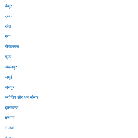
कैमूर
ख़बर
खेल
गया
गोपालगंज
चुरू
जबलपुर
जमुई
जयपुर
ज्योतिष और धर्म संसार
झारखण्ड
दरभंगा
नालंदा
पंजाब