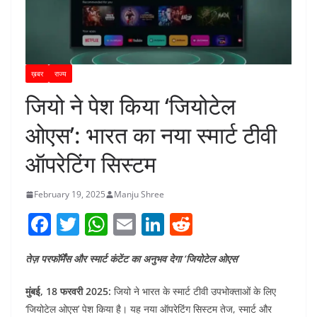
ख़बर
राज्य
जियो ने पेश किया ‘जियोटेल
ओएस’: भारत का नया स्मार्ट टीवी
ऑपरेटिंग सिस्टम
February 19, 2025
Manju Shree
F
T
W
E
Li
R
a
w
h
m
n
e
तेज़ परफॉर्मेंस और स्मार्ट कंटेंट का अनुभव देगा ‘जियोटेल ओएस’
c
itt
at
ai
k
d
e
er
s
l
e
di
मुंबई, 18 फरवरी 2025:
जियो ने भारत के स्मार्ट टीवी उपभोक्ताओं के लिए
b
A
dI
t
‘जियोटेल ओएस’ पेश किया है। यह नया ऑपरेटिंग सिस्टम तेज, स्मार्ट और