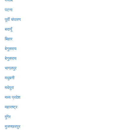
पटना
पूर्वी चंपारण
बदायूँ
बिहार
बेगुसराय
बेगुसराय
भागलपुर
मधुबनी
मधेपुरा
मध्य प्रदेश
महाराष्ट्र
मुंगेर
मुजफ्फ़रपुर