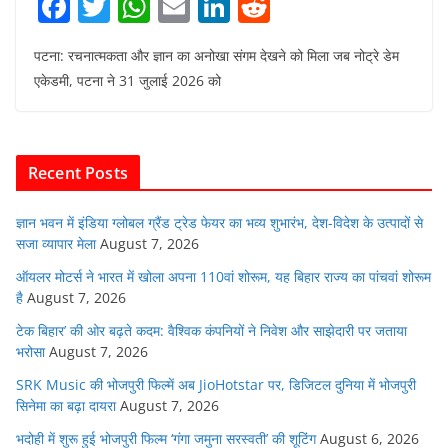
F
T
W
E
Li
R
a
w
h
m
n
e
पटना: रचनात्मकता और ज्ञान का अनोखा संगम देखने को मिला जब नोट्रे डेम
c
itt
at
ai
k
d
एकेडमी, पटना ने 31 जुलाई 2026 को
e
er
s
l
e
di
b
A
dI
t
o
p
n
Recent Posts
o
p
k
ज्ञान भवन में इंडिया ग्लोबल ग्रैंड ट्रेड फेयर का भव्य शुभारंभ, देश-विदेश के उत्पादों से
सजा व्यापार मेला
August 7, 2026
ऑयलर मोटर्स ने भारत में खोला अपना 110वां शोरूम, यह बिहार राज्य का पांचवां शोरूम
है
August 7, 2026
टेक बिहार’ की ओर बढ़ते कदम: वैश्विक कंपनियों ने निवेश और साझेदारी पर जताया
भरोसा
August 7, 2026
SRK Music की भोजपुरी फिल्में अब JioHotstar पर, डिजिटल दुनिया में भोजपुरी
सिनेमा का बढ़ा दायरा
August 7, 2026
भदोही में शुरू हुई भोजपुरी फिल्म ‘गंगा जमुना सरस्वती’ की शूटिंग
August 6, 2026