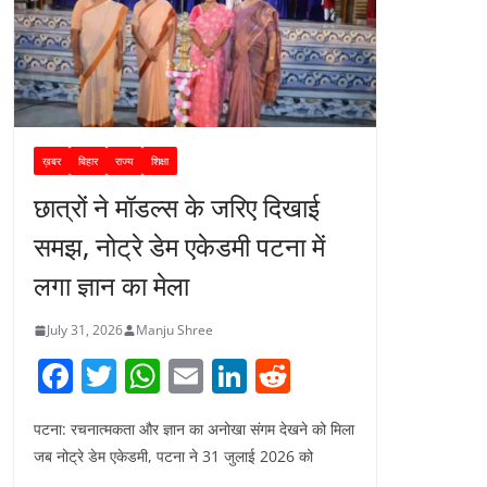
ख़बर
बिहार
राज्य
शिक्षा
छात्रों ने मॉडल्स के जरिए दिखाई
समझ, नोट्रे डेम एकेडमी पटना में
लगा ज्ञान का मेला
July 31, 2026
Manju Shree
F
T
W
E
Li
R
a
w
h
m
n
e
पटना: रचनात्मकता और ज्ञान का अनोखा संगम देखने को मिला
c
itt
at
ai
k
d
जब नोट्रे डेम एकेडमी, पटना ने 31 जुलाई 2026 को
e
er
s
l
e
di