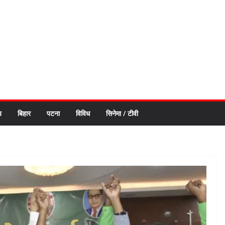
य
बिहार
पटना
विविध
सिनेमा / टीवी