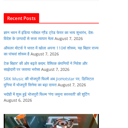
b
A
dI
t
o
p
n
Recent Posts
o
p
k
ज्ञान भवन में इंडिया ग्लोबल ग्रैंड ट्रेड फेयर का भव्य शुभारंभ, देश-
विदेश के उत्पादों से सजा व्यापार मेला
August 7, 2026
ऑयलर मोटर्स ने भारत में खोला अपना 110वां शोरूम, यह बिहार राज्य
का पांचवां शोरूम है
August 7, 2026
टेक बिहार’ की ओर बढ़ते कदम: वैश्विक कंपनियों ने निवेश और
साझेदारी पर जताया भरोसा
August 7, 2026
SRK Music की भोजपुरी फिल्में अब JioHotstar पर, डिजिटल
दुनिया में भोजपुरी सिनेमा का बढ़ा दायरा
August 7, 2026
भदोही में शुरू हुई भोजपुरी फिल्म ‘गंगा जमुना सरस्वती’ की शूटिंग
August 6, 2026