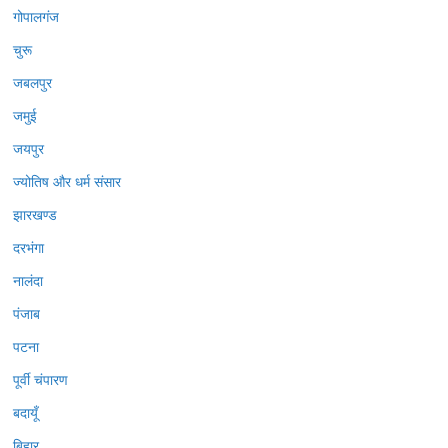
गोपालगंज
चुरू
जबलपुर
जमुई
जयपुर
ज्योतिष और धर्म संसार
झारखण्ड
दरभंगा
नालंदा
पंजाब
पटना
पूर्वी चंपारण
बदायूँ
बिहार