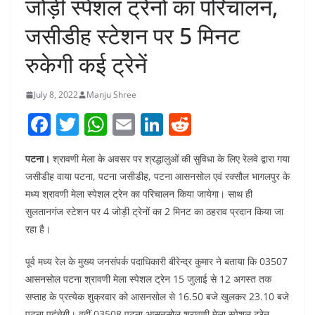
जोड़ी स्पेशल ट्रेनों का परिचालन,
जसीडीह स्टेशन पर 5 मिनट
रुकेगी कई ट्रेनें
July 8, 2022
Manju Shree
F
T
W
E
Li
R
a
w
h
m
n
e
पटना।
श्रावणी मेला के अवसर पर श्रद्धालुओं की सुविधा के लिए रेलवे द्वारा गया
c
itt
at
ai
k
d
जसीडीह वाया पटना, पटना जसीडीह, पटना आसनसोल एवं रक्सौल भागलपुर के
e
er
s
l
e
di
मध्य श्रावणी मेला स्पेशल ट्रेन का परिचालन किया जायेगा। साथ ही
b
A
dI
t
सुलतानगंज स्टेशन पर 4 जोड़ी ट्रेनों का 2 मिनट का ठहराव प्रदान किया जा
o
p
n
रहा है।
o
p
पूर्व मध्य रेल के मुख्य जनसंपर्क पदाधिकारी बीरेन्द्र कुमार ने बताया कि 03507
k
आसनसोल पटना श्रावणी मेला स्पेशल ट्रेन 15 जुलाई से 12 अगस्त तक
सप्ताह के प्रत्येक शुक्रवार को आसनसोल से 16.50 बजे खुलकर 23.10 बजे
पटना पहुंचेगी। वहीं 03508 पटना आसनसोल श्रावणी मेला स्पेशल ट्रेन