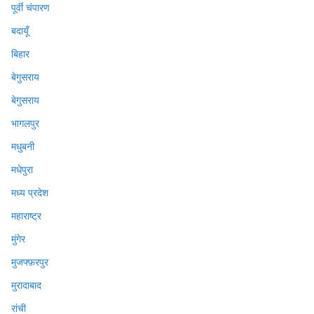
पूर्वी चंपारण
बदायूँ
बिहार
बेगुसराय
बेगुसराय
भागलपुर
मधुबनी
मधेपुरा
मध्य प्रदेश
महाराष्ट्र
मुंगेर
मुजफ्फ़रपुर
मुरादाबाद
रांची