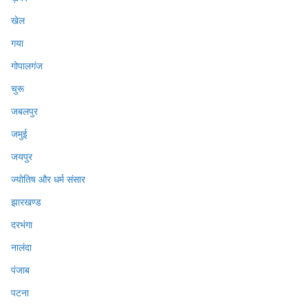
खेल
गया
गोपालगंज
चुरू
जबलपुर
जमुई
जयपुर
ज्योतिष और धर्म संसार
झारखण्ड
दरभंगा
नालंदा
पंजाब
पटना