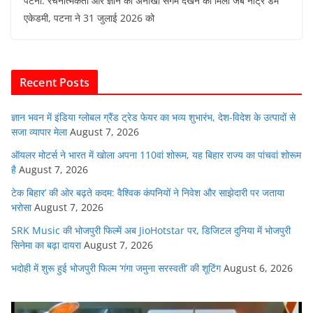
पटना: रचनात्मकता और ज्ञान का अनोखा संगम देखने को मिला जब नोट्रे डेम
c
itt
at
ai
k
d
एकेडमी, पटना ने 31 जुलाई 2026 को
e
er
s
l
e
di
b
A
dI
t
o
p
n
Recent Posts
o
p
k
ज्ञान भवन में इंडिया ग्लोबल ग्रैंड ट्रेड फेयर का भव्य शुभारंभ, देश-विदेश के उत्पादों से
सजा व्यापार मेला
August 7, 2026
ऑयलर मोटर्स ने भारत में खोला अपना 110वां शोरूम, यह बिहार राज्य का पांचवां शोरूम
है
August 7, 2026
टेक बिहार’ की ओर बढ़ते कदम: वैश्विक कंपनियों ने निवेश और साझेदारी पर जताया
भरोसा
August 7, 2026
SRK Music की भोजपुरी फिल्में अब JioHotstar पर, डिजिटल दुनिया में भोजपुरी
सिनेमा का बढ़ा दायरा
August 7, 2026
भदोही में शुरू हुई भोजपुरी फिल्म ‘गंगा जमुना सरस्वती’ की शूटिंग
August 6, 2026