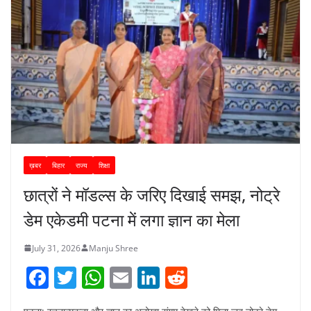
ख़बर
बिहार
राज्य
शिक्षा
छात्रों ने मॉडल्स के जरिए दिखाई समझ, नोट्रे
डेम एकेडमी पटना में लगा ज्ञान का मेला
July 31, 2026
Manju Shree
F
T
W
E
Li
R
a
w
h
m
n
e