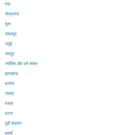
गया
गोपालगंज
चुरू
जबलपुर
जमुई
जयपुर
ज्योतिष और धर्म संसार
झारखण्ड
दरभंगा
नालंदा
पंजाब
पटना
पूर्वी चंपारण
बदायूँ