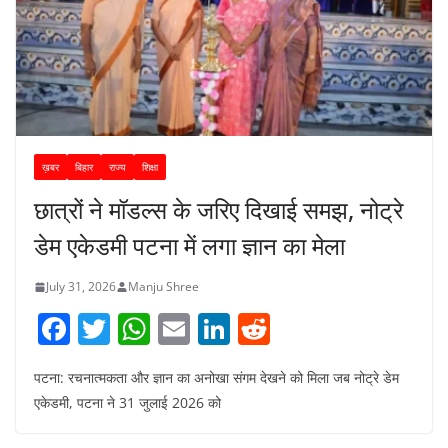
ख़बर
बिहार
राज्य
शिक्षा
छात्रों ने मॉडल्स के जरिए दिखाई समझ, नोट्रे
डेम एकेडमी पटना में लगा ज्ञान का मेला
July 31, 2026
Manju Shree
F
T
W
E
Li
R
a
w
h
m
n
e
पटना: रचनात्मकता और ज्ञान का अनोखा संगम देखने को मिला जब नोट्रे डेम
c
itt
at
ai
k
d
एकेडमी, पटना ने 31 जुलाई 2026 को
e
er
s
l
e
di