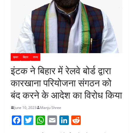
ख़बर
बिहार
राज्य
इंटक ने बिहार में रेलवे बोर्ड द्वारा
कारखाना परियोजना संगठन को
बंद करने के आदेश का विरोध किया
June 10, 2023
Manju Shree
F
T
W
E
Li
R
a
w
h
m
n
e