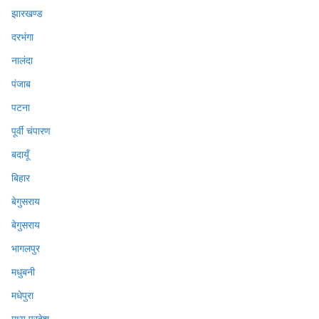
झारखण्ड
दरभंगा
नालंदा
पंजाब
पटना
पूर्वी चंपारण
बदायूँ
बिहार
बेगुसराय
बेगुसराय
भागलपुर
मधुबनी
मधेपुरा
मध्य प्रदेश