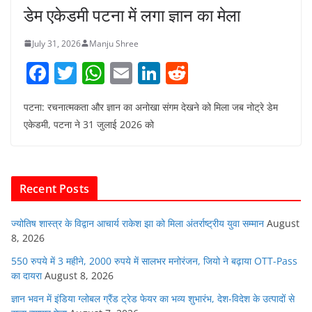
डेम एकेडमी पटना में लगा ज्ञान का मेला
July 31, 2026
Manju Shree
F
T
W
E
Li
R
a
w
h
m
n
e
पटना: रचनात्मकता और ज्ञान का अनोखा संगम देखने को मिला जब नोट्रे डेम
c
itt
at
ai
k
d
एकेडमी, पटना ने 31 जुलाई 2026 को
e
er
s
l
e
di
b
A
dI
t
o
p
n
Recent Posts
o
p
k
ज्योतिष शास्त्र के विद्वान आचार्य राकेश झा को मिला अंतर्राष्ट्रीय युवा सम्मान
August
8, 2026
550 रुपये में 3 महीने, 2000 रुपये में सालभर मनोरंजन, जियो ने बढ़ाया OTT-Pass
का दायरा
August 8, 2026
ज्ञान भवन में इंडिया ग्लोबल ग्रैंड ट्रेड फेयर का भव्य शुभारंभ, देश-विदेश के उत्पादों से