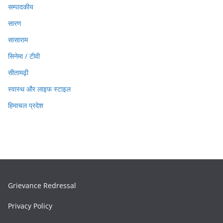
सम्पादकीय
सारण
सासाराम
सिनेमा / टीवी
सीतामढ़ी
स्वास्थ और लाइफ स्टाइल
हिमाचल प्रदेश
Grievance Redressal
Privacy Policy