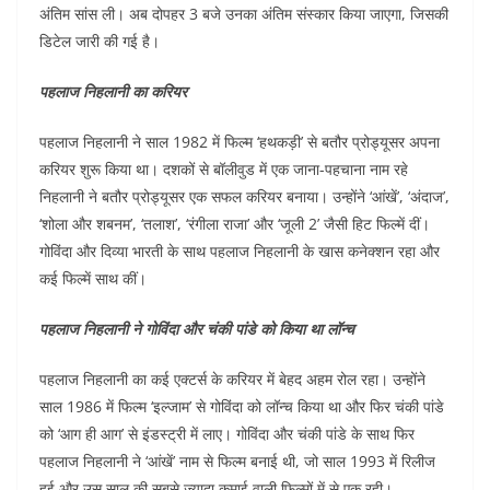
o
p
n
अंतिम सांस ली। अब दोपहर 3 बजे उनका अंतिम संस्कार किया जाएगा, जिसकी
डिटेल जारी की गई है।
o
p
k
पहलाज निहलानी का करियर
पहलाज निहलानी ने साल 1982 में फिल्म ‘हथकड़ी’ से बतौर प्रोड्यूसर अपना
करियर शुरू किया था। दशकों से बॉलीवुड में एक जाना-पहचाना नाम रहे
निहलानी ने बतौर प्रोड्यूसर एक सफल करियर बनाया। उन्होंने ‘आंखें’, ‘अंदाज’,
‘शोला और शबनम’, ‘तलाश’, ‘रंगीला राजा’ और ‘जूली 2’ जैसी हिट फिल्में दीं।
गोविंदा और दिव्या भारती के साथ पहलाज निहलानी के खास कनेक्शन रहा और
कई फिल्में साथ कीं।
पहलाज निहलानी ने गोविंदा और चंकी पांडे को किया था लॉन्च
पहलाज निहलानी का कई एक्टर्स के करियर में बेहद अहम रोल रहा। उन्होंने
साल 1986 में फिल्म ‘इल्जाम’ से गोविंदा को लॉन्च किया था और फिर चंकी पांडे
को ‘आग ही आग’ से इंडस्ट्री में लाए। गोविंदा और चंकी पांडे के साथ फिर
पहलाज निहलानी ने ‘आंखें’ नाम से फिल्म बनाई थी, जो साल 1993 में रिलीज
हुई और उस साल की सबसे ज्यादा कमाई वाली फिल्मों में से एक रही।