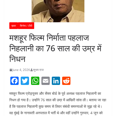
ख़बर
सिनेमा / टीवी
मशहूर फिल्म निर्माता पहलाज
निहलानी का 76 साल की उम्र में
निधन
June 4, 2026
शुभम राज
F
T
W
E
Li
R
a
w
h
m
n
e
मशहूर फिल्म प्रोड्यूसर और सेंसर बोर्ड के पूर्व अध्यक्ष पहलाज निहलानी का
c
itt
at
ai
k
d
निधन हो गया है। उन्होंने 76 साल की उम्र में आखिरी सांस ली। बताया जा रहा
e
er
s
l
e
di
है कि पहलाज निहलानी कुछ समय से लिवर संबंधी समस्याओं से जूझ रहे थे।
b
A
dI
t
वह मुंबई के नानावती अस्पताल में भर्ती थे और वहीं उन्होंने गुरुवार, 4 जून को