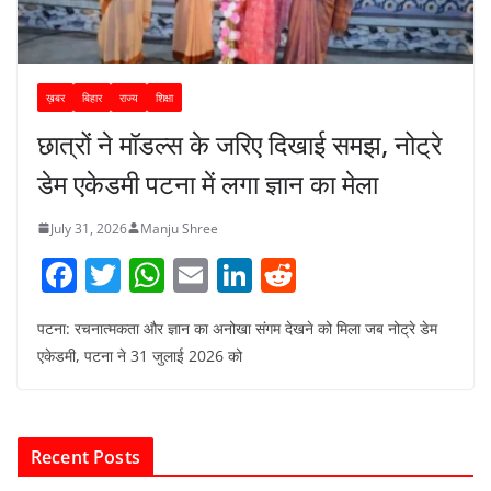
ख़बर
बिहार
राज्य
शिक्षा
छात्रों ने मॉडल्स के जरिए दिखाई समझ, नोट्रे
डेम एकेडमी पटना में लगा ज्ञान का मेला
July 31, 2026
Manju Shree
F
T
W
E
Li
R
a
w
h
m
n
e
पटना: रचनात्मकता और ज्ञान का अनोखा संगम देखने को मिला जब नोट्रे डेम
c
itt
at
ai
k
d
एकेडमी, पटना ने 31 जुलाई 2026 को
e
er
s
l
e
di
b
A
dI
t
o
p
n
Recent Posts
o
p