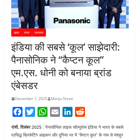
ख़बर
राज्य
व्यवसाय
इंडिया की सबसे ‘कूल’ साझेदारी:
पैनासोनिक ने “कैप्टन कूल”
एम.एस. धोनी को बनाया ब्रांड
एंबेसडर
December 1, 2025
Manju Shree
F
T
W
E
Li
R
a
w
h
m
n
e
रांची, दिसंबर 2025
: पैनासोनिक लाइफ सॉल्यूशंस इंडिया ने भारत के सबसे
c
itt
at
ai
k
d
प्रसिद्ध क्रिकेटिंग आइकन और दुनिया भर में “कैप्टन कूल” के नाम से मशहूर