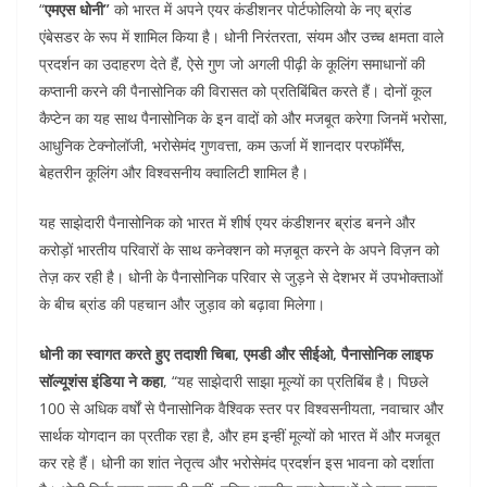
e
er
s
l
e
di
“
एमएस धोनी”
को भारत में अपने एयर कंडीशनर पोर्टफोलियो के नए ब्रांड
b
A
dI
t
एंबेसडर के रूप में शामिल किया है। धोनी निरंतरता, संयम और उच्च क्षमता वाले
o
p
n
प्रदर्शन का उदाहरण देते हैं, ऐसे गुण जो अगली पीढ़ी के कूलिंग समाधानों की
कप्तानी करने की पैनासोनिक की विरासत को प्रतिबिंबित करते हैं। दोनों कूल
o
p
कैप्टेन का यह साथ पैनासोनिक के इन वादों को और मजबूत करेगा जिनमें भरोसा,
k
आधुनिक टेक्नोलॉजी, भरोसेमंद गुणवत्ता, कम ऊर्जा में शानदार परफॉर्मेंस,
बेहतरीन कूलिंग और विश्वसनीय क्वालिटी शामिल है।
यह साझेदारी पैनासोनिक को भारत में शीर्ष एयर कंडीशनर ब्रांड बनने और
करोड़ों भारतीय परिवारों के साथ कनेक्शन को मज़बूत करने के अपने विज़न को
तेज़ कर रही है। धोनी के पैनासोनिक परिवार से जुड़ने से देशभर में उपभोक्ताओं
के बीच ब्रांड की पहचान और जुड़ाव को बढ़ावा मिलेगा।
धोनी का स्वागत करते हुए तदाशी चिबा, एमडी और सीईओ, पैनासोनिक लाइफ
सॉल्यूशंस इंडिया ने कहा
, “यह साझेदारी साझा मूल्यों का प्रतिबिंब है। पिछले
100 से अधिक वर्षों से पैनासोनिक वैश्विक स्तर पर विश्वसनीयता, नवाचार और
सार्थक योगदान का प्रतीक रहा है, और हम इन्हीं मूल्यों को भारत में और मजबूत
कर रहे हैं। धोनी का शांत नेतृत्व और भरोसेमंद प्रदर्शन इस भावना को दर्शाता