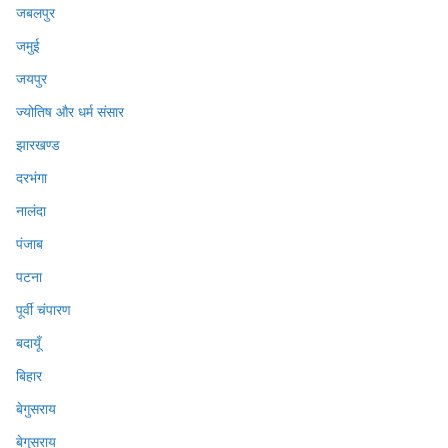
जबलपुर
जमुई
जयपुर
ज्योतिष और धर्म संसार
झारखण्ड
दरभंगा
नालंदा
पंजाब
पटना
पूर्वी चंपारण
बदायूँ
बिहार
बेगुसराय
बेगुसराय