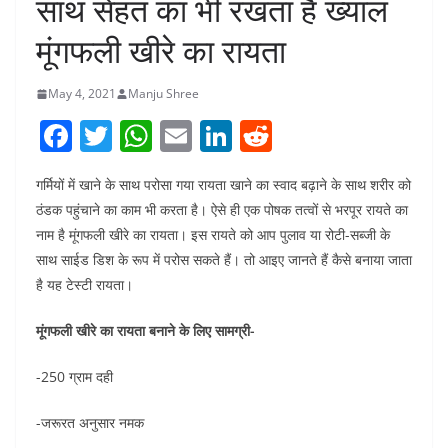
साथ सेहत का भी रखता है ख्याल
मूंगफली खीरे का रायता
May 4, 2021
Manju Shree
F
T
W
E
Li
R
a
w
h
m
n
e
गर्मियों में खाने के साथ परोसा गया रायता खाने का स्वाद बढ़ाने के साथ शरीर को
c
itt
at
ai
k
d
ठंडक पहुंचाने का काम भी करता है। ऐसे ही एक पोषक तत्वों से भरपूर रायते का
e
er
s
l
e
di
नाम है मूंगफली खीरे का रायता। इस रायते को आप पुलाव या रोटी-सब्जी के
b
A
dI
t
साथ साईड डिश के रूप में परोस सकते हैं। तो आइए जानते हैं कैसे बनाया जाता
o
p
n
है यह टेस्टी रायता।
o
p
मूंगफली खीरे का रायता बनाने के लिए सामग्री-
k
-250 ग्राम दही
-जरूरत अनुसार नमक