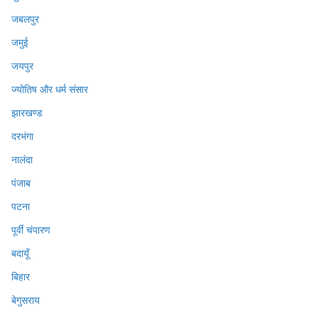
जबलपुर
जमुई
जयपुर
ज्योतिष और धर्म संसार
झारखण्ड
दरभंगा
नालंदा
पंजाब
पटना
पूर्वी चंपारण
बदायूँ
बिहार
बेगुसराय