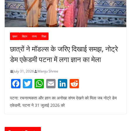
ख़बर
बिहार
राज्य
शिक्षा
छात्रों ने मॉडल्स के जरिए दिखाई समझ, नोट्रे
डेम एकेडमी पटना में लगा ज्ञान का मेला
July 31, 2026
Manju Shree
F
T
W
E
Li
R
a
w
h
m
n
e
पटना: रचनात्मकता और ज्ञान का अनोखा संगम देखने को मिला जब नोट्रे डेम
c
itt
at
ai
k
d
एकेडमी, पटना ने 31 जुलाई 2026 को
e
er
s
l
e
di
b
A
dI
t
o
p
n