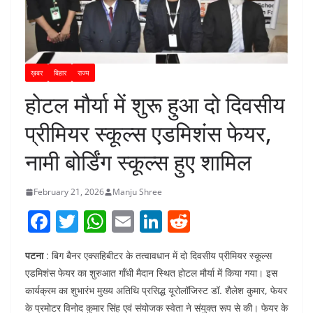
ख़बर
बिहार
राज्य
होटल मौर्या में शुरू हुआ दो दिवसीय
प्रीमियर स्कूल्स एडमिशंस फेयर,
नामी बोर्डिंग स्कूल्स हुए शामिल
February 21, 2026
Manju Shree
F
T
W
E
Li
R
a
w
h
m
n
e
पटना
: बिग बैनर एक्सहिबीटर के तत्वावधान में दो दिवसीय प्रीमियर स्कूल्स
c
itt
at
ai
k
d
एडमिशंस फेयर का शुरुआत गाँधी मैदान स्थित होटल मौर्या में किया गया। इस
e
er
s
l
e
di
कार्यक्रम का शुभारंभ मुख्य अतिथि प्रसिद्ध यूरोलॉजिस्ट डॉ. शैलेश कुमार, फेयर
b
A
dI
t
के प्रमोटर विनोद कुमार सिंह एवं संयोजक स्वेता ने संयुक्त रूप से की। फेयर के