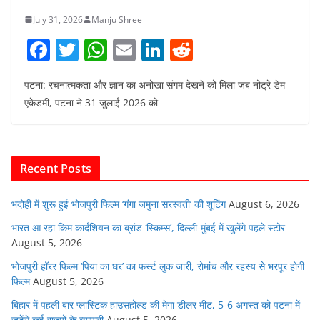
July 31, 2026
Manju Shree
F
T
W
E
Li
R
a
w
h
m
n
e
पटना: रचनात्मकता और ज्ञान का अनोखा संगम देखने को मिला जब नोट्रे डेम
c
itt
at
ai
k
d
एकेडमी, पटना ने 31 जुलाई 2026 को
e
er
s
l
e
di
b
A
dI
t
o
p
n
Recent Posts
o
p
k
भदोही में शुरू हुई भोजपुरी फिल्म ‘गंगा जमुना सरस्वती’ की शूटिंग
August 6, 2026
भारत आ रहा किम कार्दशियन का ब्रांड ‘स्किम्स’, दिल्ली-मुंबई में खुलेंगे पहले स्टोर
August 5, 2026
भोजपुरी हॉरर फिल्म ‘पिया का घर’ का फर्स्ट लुक जारी, रोमांच और रहस्य से भरपूर होगी
फिल्म
August 5, 2026
बिहार में पहली बार प्लास्टिक हाउसहोल्ड की मेगा डीलर मीट, 5-6 अगस्त को पटना में
जुटेंगे कई राज्यों के व्यापारी
August 5, 2026