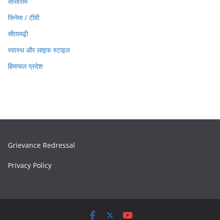
सासाराम
सिनेमा / टीवी
सीतामढ़ी
स्वास्थ और लाइफ स्टाइल
हिमाचल प्रदेश
Grievance Redressal
Privacy Policy