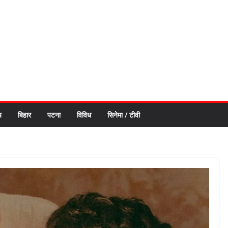
य
बिहार
पटना
विविध
सिनेमा / टीवी