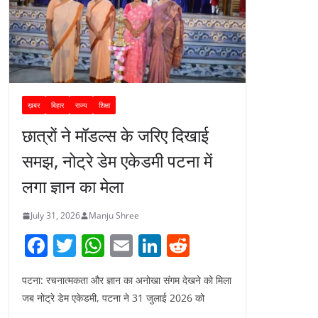
ख़बर
बिहार
राज्य
शिक्षा
छात्रों ने मॉडल्स के जरिए दिखाई
समझ, नोट्रे डेम एकेडमी पटना में
लगा ज्ञान का मेला
July 31, 2026
Manju Shree
F
T
W
E
Li
R
a
w
h
m
n
e
पटना: रचनात्मकता और ज्ञान का अनोखा संगम देखने को मिला
c
itt
at
ai
k
d
जब नोट्रे डेम एकेडमी, पटना ने 31 जुलाई 2026 को
e
er
s
l
e
di