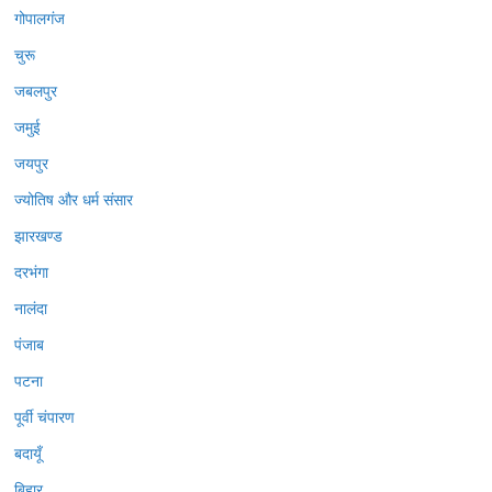
गोपालगंज
चुरू
जबलपुर
जमुई
जयपुर
ज्योतिष और धर्म संसार
झारखण्ड
दरभंगा
नालंदा
पंजाब
पटना
पूर्वी चंपारण
बदायूँ
बिहार