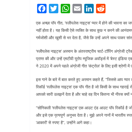
F
T
W
E
Li
R
a
w
h
m
n
e
एक अच्छा पॉप गीत, ‘स्लीपलेस नाइट्स’ प्यार में होने की भावना का
c
itt
at
ai
k
d
नहीं होता है। यह किसी ऐसे व्यक्ति के साथ कुछ न करने की आनंदमय स
e
er
s
l
e
di
गर्मजोशी और खुशी से भर देता है, जैसे कि उन्हें अपने साथ पाकर सा
b
A
dI
t
‘स्लीपलेस नाइट्स’ अरमान के अंतरराष्ट्रीय चार्ट-टॉपिंग अंग्रेजी ट्र
o
p
n
प्राप्त की और उन्हें एमटीवी यूरोप म्यूजिक अवॉर्ड्स में ‘बेस्ट इंड
o
p
ने 2020 में अपने पहले अंग्रेजी गीत ‘कंट्रोल’ के लिए इसी श्रेणी म
k
इस गाने के बारे में बात करते हुए अरमान कहते हैं, ”जिससे आप प्य
रिकॉर्ड ‘स्लीपलेस नाइट्स’ एक पॉप गीत है जो किसी के साथ गहराई से
आपको सारी उलझनें देता है और चाहे वह दिन कितना भी नीरस क्यों 
“सोनिकली ‘स्लीपलेस नाइट्स’ एक आउट एंड आउट पॉप रिकॉर्ड है जो कु
और इसे एक नृत्यपूर्ण अनुभव देता है। मुझे अपने गानों में भारतीय स
‘आकारों’ से स्पष्ट है”, उन्होंने आगे कहा।