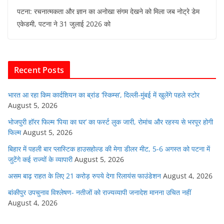
a
w
h
m
n
e
पटना: रचनात्मकता और ज्ञान का अनोखा संगम देखने को मिला जब नोट्रे डेम
c
itt
at
ai
k
d
एकेडमी, पटना ने 31 जुलाई 2026 को
e
er
s
l
e
di
b
A
dI
t
o
p
n
Recent Posts
o
p
k
भारत आ रहा किम कार्दशियन का ब्रांड ‘स्किम्स’, दिल्ली-मुंबई में खुलेंगे पहले स्टोर
August 5, 2026
भोजपुरी हॉरर फिल्म ‘पिया का घर’ का फर्स्ट लुक जारी, रोमांच और रहस्य से भरपूर होगी
फिल्म
August 5, 2026
बिहार में पहली बार प्लास्टिक हाउसहोल्ड की मेगा डीलर मीट, 5-6 अगस्त को पटना में
जुटेंगे कई राज्यों के व्यापारी
August 5, 2026
असम बाढ़ राहत के लिए 21 करोड़ रुपये देगा रिलायंस फाउंडेशन
August 4, 2026
बांकीपुर उपचुनाव विश्लेषण- नतीजों को राज्यव्यापी जनादेश मानना उचित नहीं
August 4, 2026