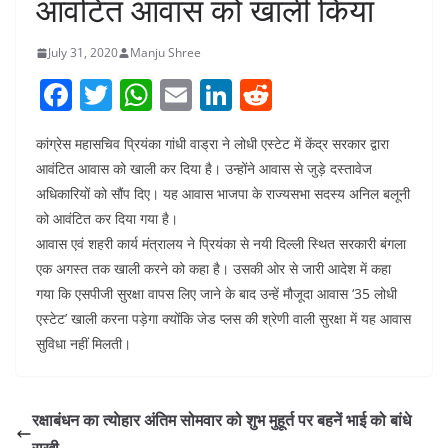
आवंटित आवास को खाली किया
July 31, 2020
Manju Shree
F
T
W
E
Li
R
a
w
h
m
n
e
कांग्रेस महासचिव प्रियंका गांधी वाड्रा ने लोधी एस्टेट में केंद्र सरकार द्वारा
c
itt
at
ai
k
d
आवंटित आवास को खाली कर दिया है। उन्होंने आवास से जुड़े दस्तावेज
e
er
s
l
e
di
अधिकारियों को सौंप दिए। यह आवास भाजपा के राज्यसभा सदस्य अनिल बलूनी
b
A
dI
t
को आवंटित कर दिया गया है।
o
p
n
आवास एवं शहरी कार्य मंत्रालय ने प्रियंका से नयी दिल्ली स्थित सरकारी बंगला
एक अगस्त तक खाली करने को कहा है। उसकी ओर से जारी आदेश में कहा
o
p
गया कि एसपीजी सुरक्षा वापस लिए जाने के बाद उन्हें मौजूदा आवास ‘35 लोधी
k
एस्टेट’ खाली करना पड़ेगा क्योंकि जेड प्लस की श्रेणी वाली सुरक्षा में यह आवास
सुविधा नहीं मिलती।
रक्षाबंधन का त्याेहार अंतिम सोमवार को शुभ मुहूर्त पर बहनें भाई को बांधे