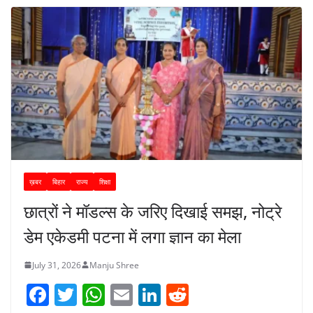
ख़बर
बिहार
राज्य
शिक्षा
छात्रों ने मॉडल्स के जरिए दिखाई समझ, नोट्रे
डेम एकेडमी पटना में लगा ज्ञान का मेला
July 31, 2026
Manju Shree
F
T
W
E
Li
R