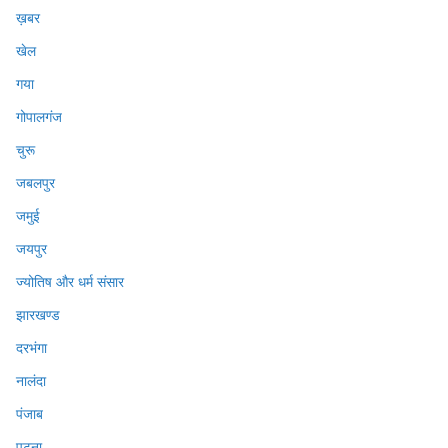
ख़बर
खेल
गया
गोपालगंज
चुरू
जबलपुर
जमुई
जयपुर
ज्योतिष और धर्म संसार
झारखण्ड
दरभंगा
नालंदा
पंजाब
पटना