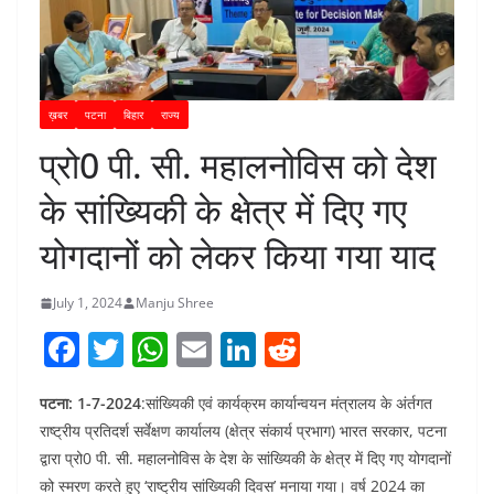
ख़बर
पटना
बिहार
राज्य
प्रो0 पी. सी. महालनोविस को देश
के सांख्यिकी के क्षेत्र में दिए गए
योगदानों को लेकर किया गया याद
July 1, 2024
Manju Shree
F
T
W
E
Li
R
a
w
h
m
n
e
पटना: 1-7-2024
:सांख्यिकी एवं कार्यक्रम कार्यान्वयन मंत्रालय के अंर्तगत
c
itt
at
ai
k
d
राष्ट्रीय प्रतिदर्श सर्वेक्षण कार्यालय (क्षेत्र संकार्य प्रभाग) भारत सरकार, पटना
e
er
s
l
e
di
द्वारा प्रो0 पी. सी. महालनोविस के देश के सांख्यिकी के क्षेत्र में दिए गए योगदानों
b
A
dI
t
को स्मरण करते हुए ‘राष्ट्रीय सांख्यिकी दिवस’ मनाया गया। वर्ष 2024 का