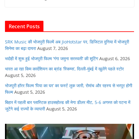
e
er
s
l
e
di
b
A
dI
t
o
p
n
Recent Posts
o
p
k
SRK Music की भोजपुरी फिल्में अब JioHotstar पर, डिजिटल दुनिया में भोजपुरी
सिनेमा का बढ़ा दायरा
August 7, 2026
भदोही में शुरू हुई भोजपुरी फिल्म ‘गंगा जमुना सरस्वती’ की शूटिंग
August 6, 2026
भारत आ रहा किम कार्दशियन का ब्रांड ‘स्किम्स’, दिल्ली-मुंबई में खुलेंगे पहले स्टोर
August 5, 2026
भोजपुरी हॉरर फिल्म ‘पिया का घर’ का फर्स्ट लुक जारी, रोमांच और रहस्य से भरपूर होगी
फिल्म
August 5, 2026
बिहार में पहली बार प्लास्टिक हाउसहोल्ड की मेगा डीलर मीट, 5-6 अगस्त को पटना में
जुटेंगे कई राज्यों के व्यापारी
August 5, 2026