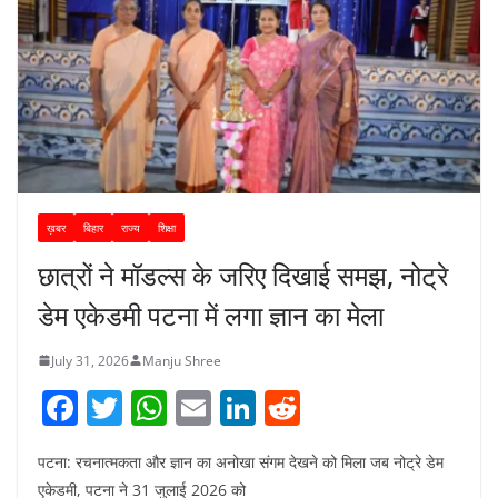
ख़बर
बिहार
राज्य
शिक्षा
छात्रों ने मॉडल्स के जरिए दिखाई समझ, नोट्रे
डेम एकेडमी पटना में लगा ज्ञान का मेला
July 31, 2026
Manju Shree
F
T
W
E
Li
R
a
w
h
m
n
e
पटना: रचनात्मकता और ज्ञान का अनोखा संगम देखने को मिला जब नोट्रे डेम
c
itt
at
ai
k
d
एकेडमी, पटना ने 31 जुलाई 2026 को