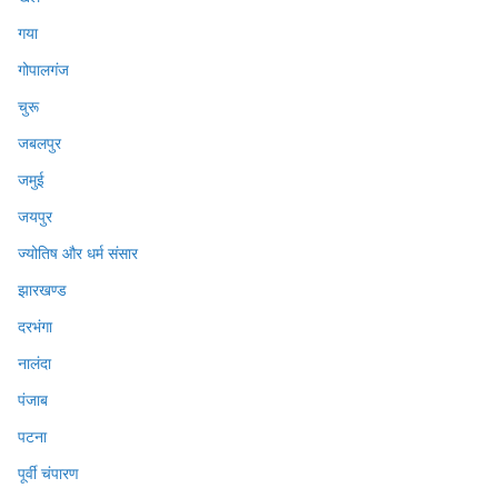
गया
गोपालगंज
चुरू
जबलपुर
जमुई
जयपुर
ज्योतिष और धर्म संसार
झारखण्ड
दरभंगा
नालंदा
पंजाब
पटना
पूर्वी चंपारण