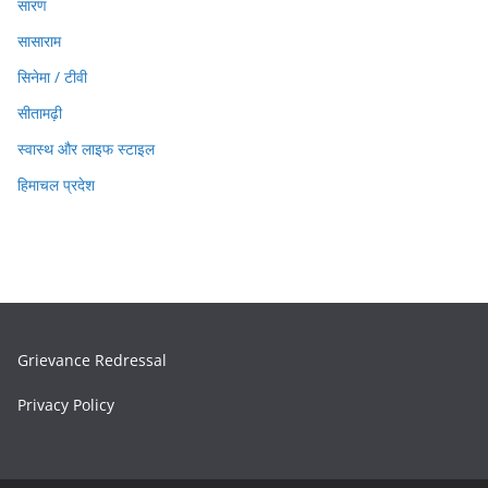
सारण
सासाराम
सिनेमा / टीवी
सीतामढ़ी
स्वास्थ और लाइफ स्टाइल
हिमाचल प्रदेश
Grievance Redressal
Privacy Policy