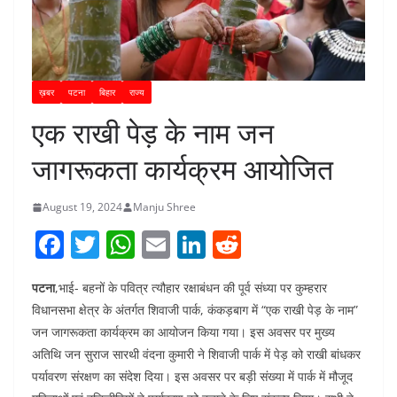
ख़बर
पटना
बिहार
राज्य
एक राखी पेड़ के नाम जन
जागरूकता कार्यक्रम आयोजित
August 19, 2024
Manju Shree
F
T
W
E
Li
R
a
w
h
m
n
e
पटना
,भाई- बहनों के पवित्र त्यौहार रक्षाबंधन की पूर्व संध्या पर कुम्हरार
c
itt
at
ai
k
d
विधानसभा क्षेत्र के अंतर्गत शिवाजी पार्क, कंकड़बाग में “एक राखी पेड़ के नाम”
e
er
s
l
e
di
जन जागरूकता कार्यक्रम का आयोजन किया गया। इस अवसर पर मुख्य
b
A
dI
t
अतिथि जन सुराज सारथी वंदना कुमारी ने शिवाजी पार्क में पेड़ को राखी बांधकर
o
p
n
पर्यावरण संरक्षण का संदेश दिया। इस अवसर पर बड़ी संख्या में पार्क में मौजूद