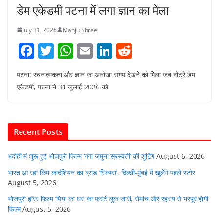
डेम एकेडमी पटना में लगा ज्ञान का मेला
July 31, 2026
Manju Shree
F
T
W
E
Li
R
a
w
h
m
n
e
पटना: रचनात्मकता और ज्ञान का अनोखा संगम देखने को मिला जब नोट्रे डेम
c
itt
at
ai
k
d
एकेडमी, पटना ने 31 जुलाई 2026 को
e
er
s
l
e
di
b
A
dI
t
o
p
n
Recent Posts
o
p
k
भदोही में शुरू हुई भोजपुरी फिल्म ‘गंगा जमुना सरस्वती’ की शूटिंग
August 6, 2026
भारत आ रहा किम कार्दशियन का ब्रांड ‘स्किम्स’, दिल्ली-मुंबई में खुलेंगे पहले स्टोर
August 5, 2026
भोजपुरी हॉरर फिल्म ‘पिया का घर’ का फर्स्ट लुक जारी, रोमांच और रहस्य से भरपूर होगी
फिल्म
August 5, 2026