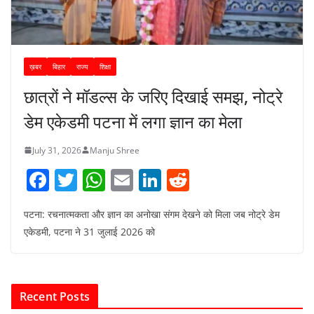
ख़बर
बिहार
राज्य
शिक्षा
छात्रों ने मॉडल्स के जरिए दिखाई समझ, नोट्रे
डेम एकेडमी पटना में लगा ज्ञान का मेला
July 31, 2026
Manju Shree
F
T
W
E
Li
R
a
w
h
m
n
e
पटना: रचनात्मकता और ज्ञान का अनोखा संगम देखने को मिला जब नोट्रे डेम
c
itt
at
ai
k
d
एकेडमी, पटना ने 31 जुलाई 2026 को
e
er
s
l
e
di
b
A
dI
t
o
p
n
Recent Posts