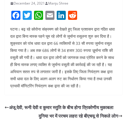
December 24, 2021
Manju Shree
F
T
W
E
Li
R
a
w
h
m
n
e
पटना। बढ़ रहे कोरोना संक्रमण को देखते हुए जिला प्रशासन द्वारा गठित धावा
c
itt
at
ai
k
d
दल द्वारा बिना मास्क पहने घूम रहे लोगों से जुर्माना वसूलना शुरु कर दिया है।
e
er
s
l
e
di
शुक्रवार को पांच धावा दल द्वारा 66 व्यक्तियों से 33 सौ रुपया जुर्माना वसूल
b
A
dI
t
किया गया है। अब तक 686 लोगों से 34 हजार 300 रुपया जुर्र्माना राशि की
o
p
n
वसूली की गयी है। धावा दल द्वारा लोगों को जागरुक तथा प्रेरित करने के साथ
ही बिना मास्क लगाए व्यक्ति से जुर्माना वसूली की कार्रवाई की जा रही है। यह
o
p
अभियान सतत रुप से लगातार जारी है। इसके लिए जिला नियंत्रण कक्ष द्वारा
k
सभी धावा दल के लिए अलग अलग रुट का निर्धारण किया गया है तथा उनकी
प्रभावी मॉनिटरिंग नियंत्रण कक्ष द्वारा की जा रही है।
अंजू देवी, रूनी देवी व कुमार स्तुति के बीच होगा त्रिकोणीय मुकाबला
दुनिया भर में परचम लहरा रहे बीएचयू से निकले लोग