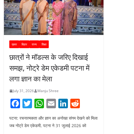
ख़बर
बिहार
राज्य
शिक्षा
छात्रों ने मॉडल्स के जरिए दिखाई
समझ, नोट्रे डेम एकेडमी पटना में
लगा ज्ञान का मेला
July 31, 2026
Manju Shree
F
T
W
E
Li
R
a
w
h
m
n
e
पटना: रचनात्मकता और ज्ञान का अनोखा संगम देखने को मिला
c
itt
at
ai
k
d
जब नोट्रे डेम एकेडमी, पटना ने 31 जुलाई 2026 को
e
er
s
l
e
di