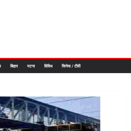
य
बिहार
पटना
विविध
सिनेमा / टीवी