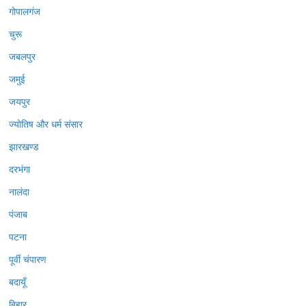
गोपालगंज
चुरू
जबलपुर
जमुई
जयपुर
ज्योतिष और धर्म संसार
झारखण्ड
दरभंगा
नालंदा
पंजाब
पटना
पूर्वी चंपारण
बदायूँ
बिहार