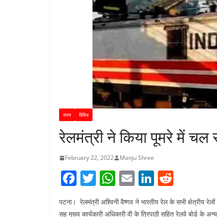
राज्य
विविध
रेलमंत्री ने किया पूमरे में चल र
February 22, 2022
Manju Shree
F
T
W
E
Li
R
a
w
h
m
n
e
पटना। रेलमंत्री अश्विनी वैष्णव ने भारतीय रेल के सभी क्षेत्रीय रेलों
c
itt
at
ai
k
d
सह मुख्य कार्यकारी अधिकारी वी के त्रिपाठी सहित रेलवे बोर्ड के अन्