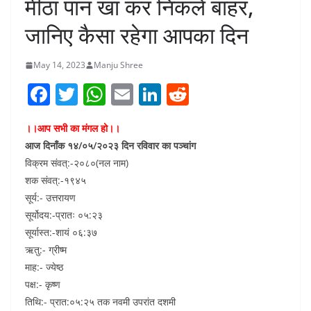
मीठा पान खा कर निकलें बाहर,
जानिए कैसा रहेगा आपका दिन
May 14, 2023
Manju Shree
F
T
W
E
Li
R
a
w
h
m
n
e
।।आप सभी का मंगल हो।।
c
itt
at
ai
k
d
आज दिनाँक १४/०५/२०२३ दिन रविवार का पञ्चांग
e
er
s
l
e
di
विक्रम संवत्:-२०८०(नल नाम)
b
A
dI
t
शक संवत्:-१९४५
o
p
n
सूर्य:- उत्तरायण
सूर्योदय:-प्रातः ०५:२३
o
p
सूर्यास्त:-शायं ०६:३७
k
ऋतु:- ग्रीष्म
माह:- ज्येष्ठ
पक्ष:- कृष्ण
तिथि:- प्रात:०५:२५ तक नवमी उपरांत दशमी