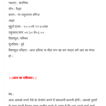
नक्षत्र:- शतभिषा
योग:- वैधृत
करण:- गर तदुपरान्त वणिज
अमृत
मुहूर्त:प्रात:- १०:०५से ११:४५तक
राहुकाल:शायं ०४:३०:से०६:००
दिशाशूल:-पश्चिम
शुभदिशा:- पूर्व
दिशाशूल परिहार:- आज दलिया या मीठा पान खा कर यात्रा करें आप का मंगल
हो।
।।आज का राशिफल।।
मेष:-
आज आपको रुपये पैसे के लेनदेन करने में सावधानी बरतनी होगी। आपको दूसरों
के साथ खाली बैठकर समय व्यतीत करने से अच्छा है कि आप अपने कार्य कार्य