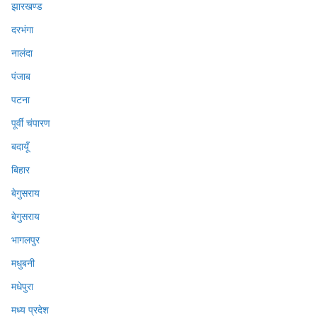
झारखण्ड
दरभंगा
नालंदा
पंजाब
पटना
पूर्वी चंपारण
बदायूँ
बिहार
बेगुसराय
बेगुसराय
भागलपुर
मधुबनी
मधेपुरा
मध्य प्रदेश