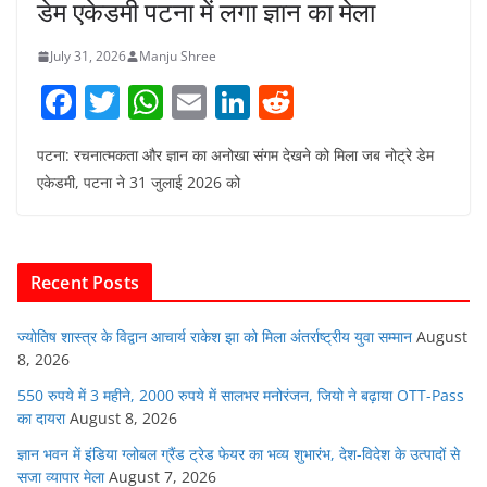
डेम एकेडमी पटना में लगा ज्ञान का मेला
July 31, 2026
Manju Shree
F
T
W
E
Li
R
a
w
h
m
n
e
पटना: रचनात्मकता और ज्ञान का अनोखा संगम देखने को मिला जब नोट्रे डेम
c
itt
at
ai
k
d
एकेडमी, पटना ने 31 जुलाई 2026 को
e
er
s
l
e
di
b
A
dI
t
o
p
n
Recent Posts
o
p
k
ज्योतिष शास्त्र के विद्वान आचार्य राकेश झा को मिला अंतर्राष्ट्रीय युवा सम्मान
August
8, 2026
550 रुपये में 3 महीने, 2000 रुपये में सालभर मनोरंजन, जियो ने बढ़ाया OTT-Pass
का दायरा
August 8, 2026
ज्ञान भवन में इंडिया ग्लोबल ग्रैंड ट्रेड फेयर का भव्य शुभारंभ, देश-विदेश के उत्पादों से
सजा व्यापार मेला
August 7, 2026