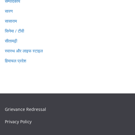
सम्पादकीय
सारण
सासाराम
सिनेमा / टीवी
सीतामढ़ी
स्वास्थ और लाइफ स्टाइल
हिमाचल प्रदेश
Grievance Redressal
Privacy Policy