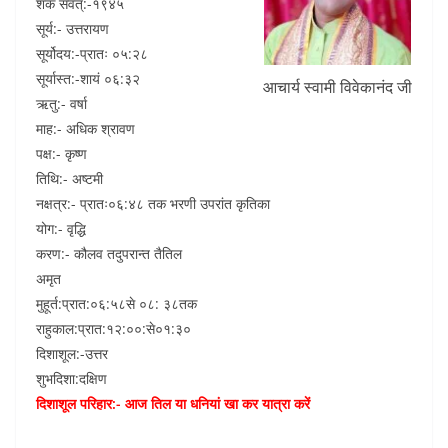
शक संवत्:-१९४५
o
p
सूर्य:- उत्तरायण
k
सूर्योदय:-प्रातः ०५:२८
सूर्यास्त:-शायं ०६:३२
आचार्य स्वामी विवेकानंद जी
ऋतु:- वर्षा
माह:- अधिक श्रावण
पक्ष:- कृष्ण
तिथि:- अष्टमी
नक्षत्र:- प्रातः०६:४८ तक भरणी उपरांत कृतिका
योग:- वृद्धि
करण:- कौलव तदुपरान्त तैतिल
अमृत
मुहूर्त:प्रात:०६:५८से ०८: ३८तक
राहुकाल:प्रात:१२:००:से०१:३०
दिशाशूल:-उत्तर
शुभदिशा:दक्षिण
दिशाशूल परिहार:- आज तिल या धनियां खा कर यात्रा करें