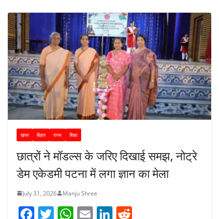
ख़बर
बिहार
राज्य
शिक्षा
छात्रों ने मॉडल्स के जरिए दिखाई समझ, नोट्रे
डेम एकेडमी पटना में लगा ज्ञान का मेला
July 31, 2026
Manju Shree
F
T
W
E
Li
R