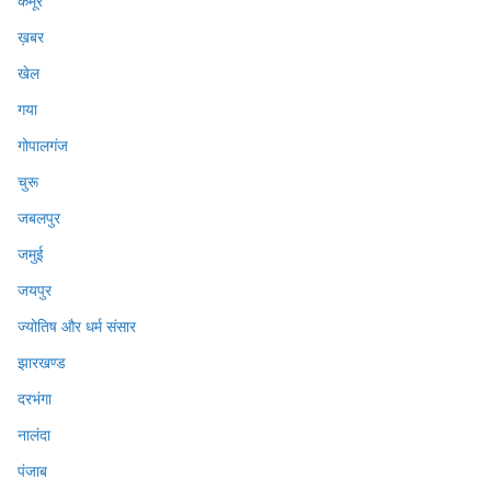
कैमूर
ख़बर
खेल
गया
गोपालगंज
चुरू
जबलपुर
जमुई
जयपुर
ज्योतिष और धर्म संसार
झारखण्ड
दरभंगा
नालंदा
पंजाब