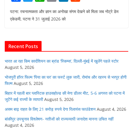
a
w
h
m
n
e
पटना: रचनात्मकता और ज्ञान का अनोखा संगम देखने को मिला जब नोट्रे डेम
c
itt
at
ai
k
d
एकेडमी, पटना ने 31 जुलाई 2026 को
e
er
s
l
e
di
b
A
dI
t
o
p
n
Recent Posts
o
p
k
भारत आ रहा किम कार्दशियन का ब्रांड ‘स्किम्स’, दिल्ली-मुंबई में खुलेंगे पहले स्टोर
August 5, 2026
भोजपुरी हॉरर फिल्म ‘पिया का घर’ का फर्स्ट लुक जारी, रोमांच और रहस्य से भरपूर होगी
फिल्म
August 5, 2026
बिहार में पहली बार प्लास्टिक हाउसहोल्ड की मेगा डीलर मीट, 5-6 अगस्त को पटना में
जुटेंगे कई राज्यों के व्यापारी
August 5, 2026
असम बाढ़ राहत के लिए 21 करोड़ रुपये देगा रिलायंस फाउंडेशन
August 4, 2026
बांकीपुर उपचुनाव विश्लेषण- नतीजों को राज्यव्यापी जनादेश मानना उचित नहीं
August 4, 2026