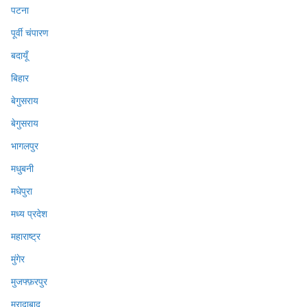
पटना
पूर्वी चंपारण
बदायूँ
बिहार
बेगुसराय
बेगुसराय
भागलपुर
मधुबनी
मधेपुरा
मध्य प्रदेश
महाराष्ट्र
मुंगेर
मुजफ्फ़रपुर
मुरादाबाद