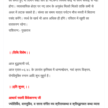
को करते हुए भी दिमाग कही और ही भटकेगा जिससे कोई भी कार्य सफाई से नही
होगा। व्यावसायिक क्षेत्र पर नए लाभ के अनुबंध मिलते मिलते ताकि कमी से
अधर में लटक सकते है। संध्या का समय यात्रा पर्यटन मौज मस्ती में बिताना
पसंद करेंगे। व्यर्थ के खर्च भी आज अधिक ही होंगे। परिवार में खुशी का
वातावरण रहेगा।
राशिरत्न:- पुखराज
।।तिथि विशेष।।
आज बुद्धाष्टमी पर्व,
आज प्रातः०६:४८ के उपरांत कृत्तिका में धान्यच्छेदन, गवां क्रय विक्रय,
रोगविमुक्ति स्नान आदि शुभ मुहूर्त है।
।।इति शुभम् ।।
आचार्य स्वामी विवेकानन्द जी
ज्योतिर्विद, वास्तुविद, व सरस संगीत मय श्रीरामकथा व श्रीमद्भागवत कथा व्यास