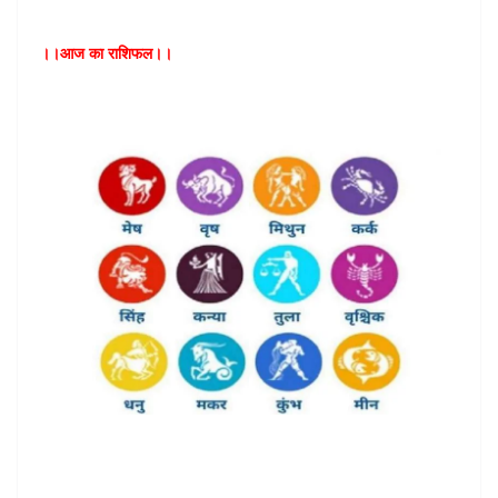
।।आज का राशिफल।।