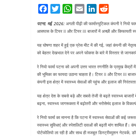
F
T
W
E
Li
R
a
w
h
m
n
e
पटना, मई, 2026:
अगली पीढ़ी की फार्मास्युटिकल कंपनी रे नियो फ
c
itt
at
ai
k
d
आसपास के टियर II और टियर III बाजारों में अच्छी और किफायती स्
e
er
s
l
e
di
b
A
dI
t
यह घोषणा शहर में हुई एक प्रेस मीट में की गई, जहां कंपनी की नेतृत्
को बेहतर देखभाल देने पर अपने फोकस के बारे में विस्तार से जानका
o
p
n
o
p
रे नियो फार्मा पटना को अपनी उत्तर भारत रणनीति के प्रमुख केंद्रो
k
की भूमिका का फायदा उठाना चाहता है। टियर II और टियर III बाजारों
कंपनी इस क्षेत्र में स्वास्थ्य सेवाओं की पहुंच और इलाज की निरंत
यह क्षेत्र देश के सबसे बड़े और सबसे तेजी से बढ़ते स्वास्थ्य बाजार
बढ़ना, स्वास्थ्य जागरूकता में बढ़ोतरी और भरोसेमंद इलाज के विकल्प
रे नियो फार्मा का मानना है कि पटना में स्वास्थ्य सेवाओं की कई जरूर
स्वास्थ्य सुविधाएं और स्पेशलिटी दवाओं की बढ़ती मांग शामिल हैं। 
पोर्टफोलियो ला रही है और साथ ही मजबूत डिस्ट्रीब्यूशन नेटवर्क, ड