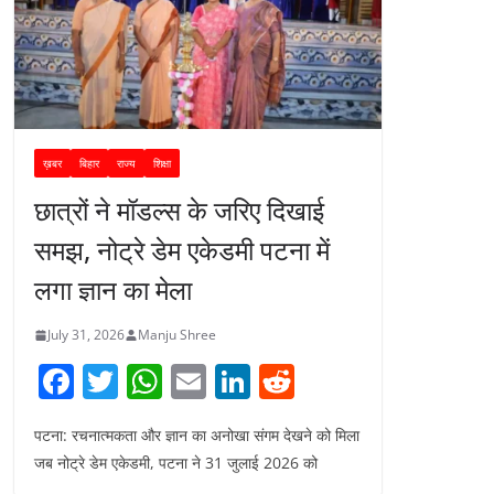
ख़बर
बिहार
राज्य
शिक्षा
छात्रों ने मॉडल्स के जरिए दिखाई
समझ, नोट्रे डेम एकेडमी पटना में
लगा ज्ञान का मेला
July 31, 2026
Manju Shree
F
T
W
E
Li
R
a
w
h
m
n
e
पटना: रचनात्मकता और ज्ञान का अनोखा संगम देखने को मिला
c
itt
at
ai
k
d
जब नोट्रे डेम एकेडमी, पटना ने 31 जुलाई 2026 को
e
er
s
l
e
di