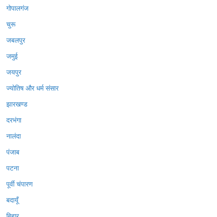
गोपालगंज
चुरू
जबलपुर
जमुई
जयपुर
ज्योतिष और धर्म संसार
झारखण्ड
दरभंगा
नालंदा
पंजाब
पटना
पूर्वी चंपारण
बदायूँ
बिहार