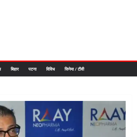
य
बिहार
पटना
विविध
सिनेमा / टीवी