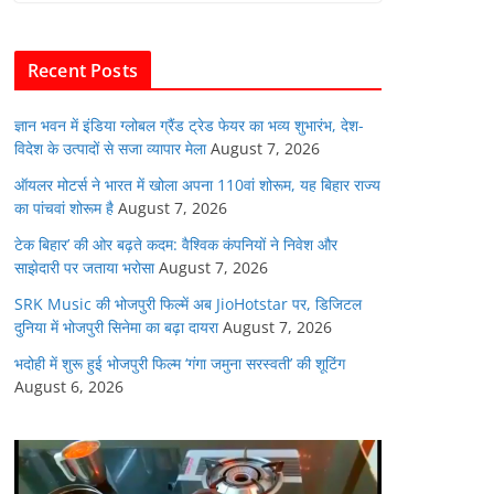
b
A
dI
t
o
p
n
Recent Posts
o
p
k
ज्ञान भवन में इंडिया ग्लोबल ग्रैंड ट्रेड फेयर का भव्य शुभारंभ, देश-
विदेश के उत्पादों से सजा व्यापार मेला
August 7, 2026
ऑयलर मोटर्स ने भारत में खोला अपना 110वां शोरूम, यह बिहार राज्य
का पांचवां शोरूम है
August 7, 2026
टेक बिहार’ की ओर बढ़ते कदम: वैश्विक कंपनियों ने निवेश और
साझेदारी पर जताया भरोसा
August 7, 2026
SRK Music की भोजपुरी फिल्में अब JioHotstar पर, डिजिटल
दुनिया में भोजपुरी सिनेमा का बढ़ा दायरा
August 7, 2026
भदोही में शुरू हुई भोजपुरी फिल्म ‘गंगा जमुना सरस्वती’ की शूटिंग
August 6, 2026