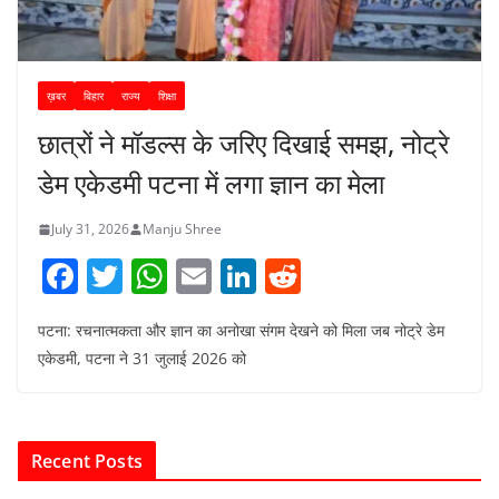
ख़बर
बिहार
राज्य
शिक्षा
छात्रों ने मॉडल्स के जरिए दिखाई समझ, नोट्रे
डेम एकेडमी पटना में लगा ज्ञान का मेला
July 31, 2026
Manju Shree
F
T
W
E
Li
R
a
w
h
m
n
e
पटना: रचनात्मकता और ज्ञान का अनोखा संगम देखने को मिला जब नोट्रे डेम
c
itt
at
ai
k
d
एकेडमी, पटना ने 31 जुलाई 2026 को
e
er
s
l
e
di
b
A
dI
t
o
p
n
Recent Posts
o
p