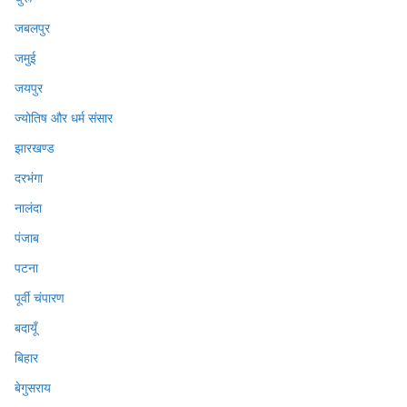
जबलपुर
जमुई
जयपुर
ज्योतिष और धर्म संसार
झारखण्ड
दरभंगा
नालंदा
पंजाब
पटना
पूर्वी चंपारण
बदायूँ
बिहार
बेगुसराय