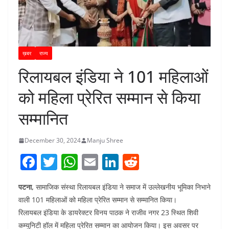
ख़बर
राज्य
रिलायबल इंडिया ने 101 महिलाओं
को महिला प्रेरित सम्मान से किया
सम्मानित
December 30, 2024
Manju Shree
F
T
W
E
Li
R
a
w
h
m
n
e
पटना,
सामाजिक संस्था रिलायबल इंडिया ने समाज में उल्लेखनीय भूमिका निभाने
c
itt
at
ai
k
d
वाली 101 महिलाओं को महिला प्रेरित सम्मान से सम्मानित किया।
e
er
s
l
e
di
रिलायबल इंडिया के डायरेक्टर विनय पाठक ने राजीव नगर 23 स्थित शिवी
b
A
dI
t
कम्युनिटी हॉल में महिला प्रेरित सम्मान का आयोजन किया। इस अवसर पर