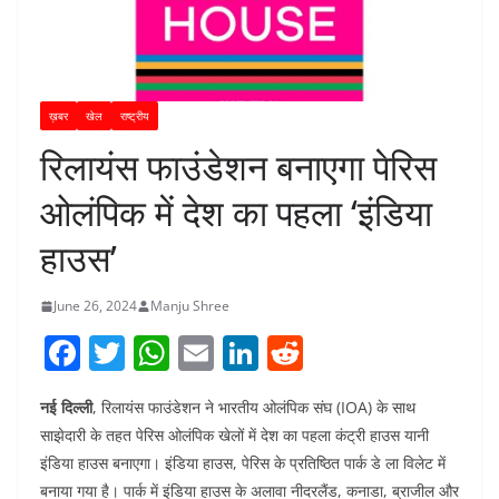
ख़बर
खेल
राष्ट्रीय
रिलायंस फाउंडेशन बनाएगा पेरिस
ओलंपिक में देश का पहला ‘इंडिया
हाउस’
June 26, 2024
Manju Shree
F
T
W
E
Li
R
a
w
h
m
n
e
नई दिल्ली
, रिलायंस फाउंडेशन ने भारतीय ओलंपिक संघ (IOA) के साथ
c
itt
at
ai
k
d
साझेदारी के तहत पेरिस ओलंपिक खेलों में देश का पहला कंट्री हाउस यानी
e
er
s
l
e
di
इंडिया हाउस बनाएगा। इंडिया हाउस, पेरिस के प्रतिष्ठित पार्क डे ला विलेट में
b
A
dI
t
बनाया गया है। पार्क में इंडिया हाउस के अलावा नीदरलैंड, कनाडा, ब्राजील और