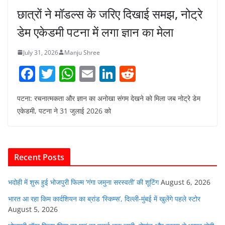
छात्रों ने मॉडल्स के जरिए दिखाई समझ, नोट्रे
डेम एकेडमी पटना में लगा ज्ञान का मेला
July 31, 2026
Manju Shree
F
T
W
E
Li
R
a
w
h
m
n
e
पटना: रचनात्मकता और ज्ञान का अनोखा संगम देखने को मिला जब नोट्रे डेम
c
itt
at
ai
k
d
एकेडमी, पटना ने 31 जुलाई 2026 को
e
er
s
l
e
di
b
A
dI
t
o
p
n
Recent Posts
o
p
k
भदोही में शुरू हुई भोजपुरी फिल्म ‘गंगा जमुना सरस्वती’ की शूटिंग
August 6, 2026
भारत आ रहा किम कार्दशियन का ब्रांड ‘स्किम्स’, दिल्ली-मुंबई में खुलेंगे पहले स्टोर
August 5, 2026