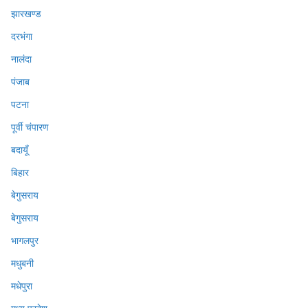
झारखण्ड
दरभंगा
नालंदा
पंजाब
पटना
पूर्वी चंपारण
बदायूँ
बिहार
बेगुसराय
बेगुसराय
भागलपुर
मधुबनी
मधेपुरा