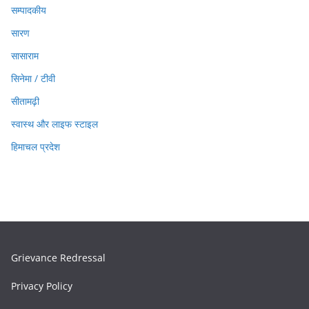
सम्पादकीय
सारण
सासाराम
सिनेमा / टीवी
सीतामढ़ी
स्वास्थ और लाइफ स्टाइल
हिमाचल प्रदेश
Grievance Redressal
Privacy Policy