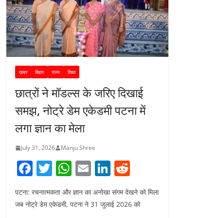
ख़बर
बिहार
राज्य
शिक्षा
छात्रों ने मॉडल्स के जरिए दिखाई
समझ, नोट्रे डेम एकेडमी पटना में
लगा ज्ञान का मेला
July 31, 2026
Manju Shree
F
T
W
E
Li
R
a
w
h
m
n
e
पटना: रचनात्मकता और ज्ञान का अनोखा संगम देखने को मिला
c
itt
at
ai
k
d
जब नोट्रे डेम एकेडमी, पटना ने 31 जुलाई 2026 को
e
er
s
l
e
di