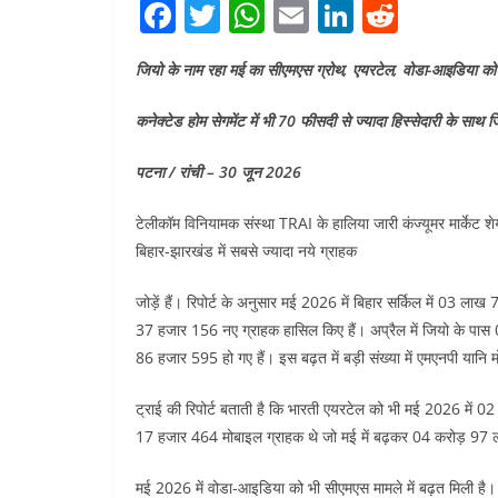
F
T
W
E
Li
R
a
w
h
m
n
e
जियो के नाम रहा मई का सीएमएस ग्रोथ, एयरटेल, वोडा-आइडिया को
c
itt
at
ai
k
d
e
er
s
l
e
di
कनेक्टेड होम सेगमेंट में भी 70 फीसदी से ज्यादा हिस्सेदारी के साथ 
b
A
dI
t
पटना / रांची – 30 जून 2026
o
p
n
o
p
टेलीकॉम विनियामक संस्था TRAI के हालिया जारी कंज्यूमर मार्केट शे
बिहार-झारखंड में सबसे ज्यादा नये ग्राहक
k
जोड़ें हैं। रिपोर्ट के अनुसार मई 2026 में बिहार सर्किल में 03 ल
37 हजार 156 नए ग्राहक हासिल किए हैं। अप्रैल में जियो के प
86 हजार 595 हो गए हैं। इस बढ़त में बड़ी संख्या में एमएनपी यानि मो
ट्राई की रिपोर्ट बताती है कि भारती एयरटेल को भी मई 2026 में 02
17 हजार 464 मोबाइल ग्राहक थे जो मई में बढ़कर 04 करोड़ 97 
मई 2026 में वोडा-आइडिया को भी सीएमएस मामले में बढ़त मिली है। 