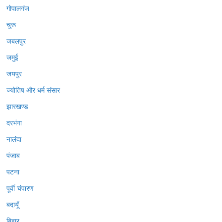
गोपालगंज
चुरू
जबलपुर
जमुई
जयपुर
ज्योतिष और धर्म संसार
झारखण्ड
दरभंगा
नालंदा
पंजाब
पटना
पूर्वी चंपारण
बदायूँ
बिहार