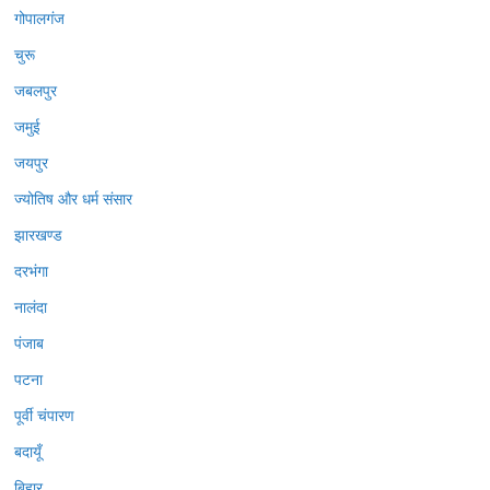
गोपालगंज
चुरू
जबलपुर
जमुई
जयपुर
ज्योतिष और धर्म संसार
झारखण्ड
दरभंगा
नालंदा
पंजाब
पटना
पूर्वी चंपारण
बदायूँ
बिहार