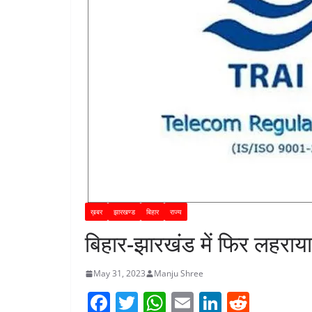
ख़बर
झारखण्ड
बिहार
राज्य
बिहार-झारखंड में फिर लहराय
May 31, 2023
Manju Shree
F
T
W
E
Li
R