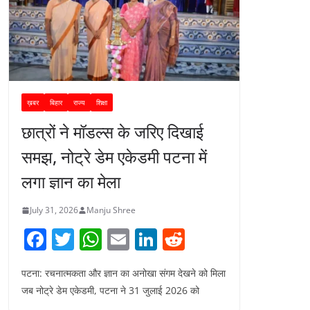
ख़बर
बिहार
राज्य
शिक्षा
छात्रों ने मॉडल्स के जरिए दिखाई
समझ, नोट्रे डेम एकेडमी पटना में
लगा ज्ञान का मेला
July 31, 2026
Manju Shree
F
T
W
E
Li
R
a
w
h
m
n
e
पटना: रचनात्मकता और ज्ञान का अनोखा संगम देखने को मिला
c
itt
at
ai
k
d
जब नोट्रे डेम एकेडमी, पटना ने 31 जुलाई 2026 को
e
er
s
l
e
di