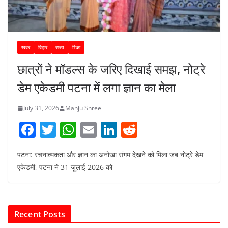
ख़बर
बिहार
राज्य
शिक्षा
छात्रों ने मॉडल्स के जरिए दिखाई समझ, नोट्रे
डेम एकेडमी पटना में लगा ज्ञान का मेला
July 31, 2026
Manju Shree
F
T
W
E
Li
R
a
w
h
m
n
e
पटना: रचनात्मकता और ज्ञान का अनोखा संगम देखने को मिला जब नोट्रे डेम
c
itt
at
ai
k
d
एकेडमी, पटना ने 31 जुलाई 2026 को
e
er
s
l
e
di
b
A
dI
t
o
p
n
Recent Posts
o
p