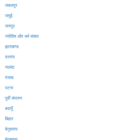
जबलपुर
जमुई
जयपुर
ज्योतिष और धर्म संसार
झारखण्ड
दरभंगा
नालंदा
पंजाब
पटना
पूर्वी चंपारण
बदायूँ
बिहार
बेगुसराय
बेगुसराय