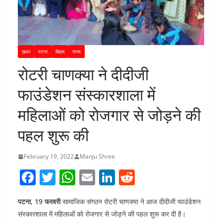
ख़बर
पटना
बिहार
राज्य
रोटरी चाणक्या ने दीदीजी
फाउंडेशन संस्कारशाला में
महिलाओं को रोजगार से जोड़ने की
पहल शुरू की
February 19, 2022
Manju Shree
F
T
W
E
Li
R
a
w
h
m
n
e
पटना, 19 फरवरी
सामाजिक संगठन रोटरी चाणक्या ने आज दीदीजी फाउंडेशन
c
itt
at
ai
k
d
संस्कारशाला में महिलाओं को रोजगार से जोड़ने की पहल शुरू कर दी है।