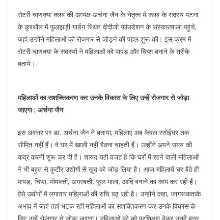
e
er
s
l
e
di
b
A
dI
t
रोटरी चाणक्या क्लब की अध्यक्ष अर्चना जैन के नेतृत्व में क्लब के सदस्य पटना
के कुरथौल में फुलझड़ी गार्डन स्थित दीदीजी फांउडेशन के संस्कारशाला पहुंचे,
o
p
n
जहां उन्होंने महिलाओं को रोजगार से जोड़ने की पहल शुरू की। इस क्रम में
o
p
रोटरी चाणक्या के सदस्यों ने महिलाओं को पापड़ और चिप्स बनाने के तरीके
k
बताये।
महिलाओं का सशक्तिकरण कर उनके विकास के लिए उन्हें रोजगार से जोड़ा
जाएगा : अर्चना जैन
इस अवसर पर डा. अर्चना जैन ने बताया, महिलाएं अब केवल रसोईघर तक
सीमित नहीं हैं। वे घर में खाली नहीं बैठना चाहती हैं। उन्होंने अपने समय की
कद्र करनी शुरू कर दी है। शायद यही वजह है कि घरों में रहने वाली महिलाओं
ने भी बहुत से कुटीर उद्योगों से खुद को जोड़ लिया है। आज महिलायें घर बैठे ही
पापड़, चिप्स, मोमबत्ती, अगरबत्ती, फूल माला, आदि बनाने का काम कर रही हैं।
ऐसे उद्योगों में लगातार महिलाओं की रुचि बढ़ रही है। उन्होंने कहा, जागरूकताके
अभाव में जहां तहां भटक रही महिलाओं का सशक्तिकरण कर उनके विकास के
लिए उन्हें रोजगार से जोड़ा जाएगा। महिलाओं को को प्रशिक्षण देकर उनमें हुनर