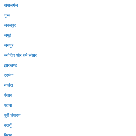
गोपालगंज
चुरू
जबलपुर
जमुई
जयपुर
ज्योतिष और धर्म संसार
झारखण्ड
दरभंगा
नालंदा
पंजाब
पटना
पूर्वी चंपारण
बदायूँ
बिहार