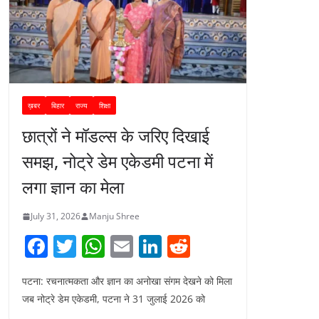
ख़बर
बिहार
राज्य
शिक्षा
छात्रों ने मॉडल्स के जरिए दिखाई
समझ, नोट्रे डेम एकेडमी पटना में
लगा ज्ञान का मेला
July 31, 2026
Manju Shree
F
T
W
E
Li
R
a
w
h
m
n
e
पटना: रचनात्मकता और ज्ञान का अनोखा संगम देखने को मिला
c
itt
at
ai
k
d
जब नोट्रे डेम एकेडमी, पटना ने 31 जुलाई 2026 को
e
er
s
l
e
di