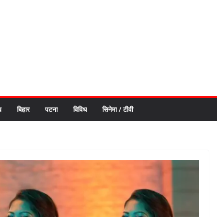
य
बिहार
पटना
विविध
सिनेमा / टीवी