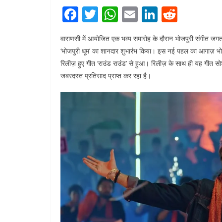
F
T
W
E
Li
R
a
w
h
m
n
e
वाराणसी में आयोजित एक भव्य समारोह के दौरान भोजपुरी संगीत जगत
c
itt
at
ai
k
d
‘भोजपुरी धूम’ का शानदार शुभारंभ किया। इस नई पहल का आगाज़ भोज
e
er
s
l
e
di
रिलीज़ हुए गीत ‘राउंड राउंड’ से हुआ। रिलीज़ के साथ ही यह गीत सो
b
A
dI
t
जबरदस्त प्रतिसाद प्राप्त कर रहा है।
o
p
n
o
p
k