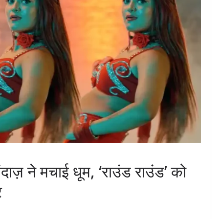
ाज़ ने मचाई धूम, ‘राउंड राउंड’ को
र