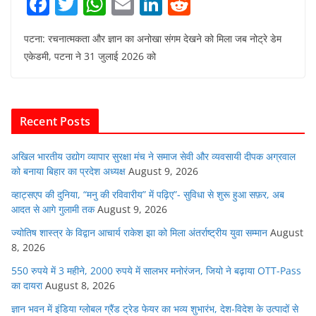
F
T
W
E
Li
R
a
w
h
m
n
e
पटना: रचनात्मकता और ज्ञान का अनोखा संगम देखने को मिला जब नोट्रे डेम
c
itt
at
ai
k
d
एकेडमी, पटना ने 31 जुलाई 2026 को
e
er
s
l
e
di
b
A
dI
t
o
p
n
Recent Posts
o
p
k
अखिल भारतीय उद्योग व्यापार सुरक्षा मंच ने समाज सेवी और व्यवसायी दीपक अग्रवाल
को बनाया बिहार का प्रदेश अध्यक्ष
August 9, 2026
व्हाट्सएप की दुनिया, “मनु की रविवारीय” में पढ़िए”- सुविधा से शुरू हुआ सफ़र, अब
आदत से आगे गुलामी तक
August 9, 2026
ज्योतिष शास्त्र के विद्वान आचार्य राकेश झा को मिला अंतर्राष्ट्रीय युवा सम्मान
August
8, 2026
550 रुपये में 3 महीने, 2000 रुपये में सालभर मनोरंजन, जियो ने बढ़ाया OTT-Pass
का दायरा
August 8, 2026
ज्ञान भवन में इंडिया ग्लोबल ग्रैंड ट्रेड फेयर का भव्य शुभारंभ, देश-विदेश के उत्पादों से