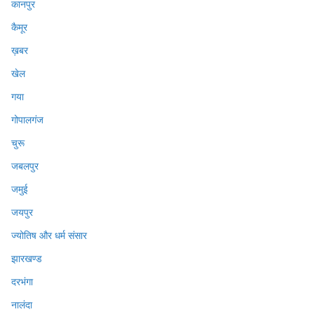
कानपुर
कैमूर
ख़बर
खेल
गया
गोपालगंज
चुरू
जबलपुर
जमुई
जयपुर
ज्योतिष और धर्म संसार
झारखण्ड
दरभंगा
नालंदा