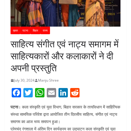
ख़बर
पटना
बिहार
राज्य
साहित्य संगीत एवं नाट्य समागम में
साहित्यकारों और कलाकारों ने दी
अपनी प्रस्तुति
July 30, 2024
Manju Shree
F
T
W
E
Li
R
a
w
h
m
n
e
पटना
। कला संस्कृति एवं युवा विभाग, बिहार सरकार के तत्वॉवधान में साहित्यिक
c
itt
at
ai
k
d
संस्था सामयिक परिवेश द्वारा आयोजित तीन दिवसीय साहित्य, संगीत एवं नाट्य
e
er
s
l
e
di
समागम का आज भव्य समापन हुआ।
b
A
dI
t
प्रेमचंद रंगशाला में अंतिम दिन कार्यक्रम का उद्घाटन कला संस्कृति एवं युवा