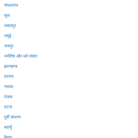
गोपालगंज
चुरू
जबलपुर
जमुई
जयपुर
ज्योतिष और धर्म संसार
झारखण्ड
दरभंगा
नालंदा
पंजाब
पटना
पूर्वी चंपारण
बदायूँ
बिहार