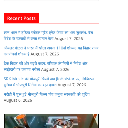
b
A
dI
t
o
p
n
Recent Posts
o
p
k
ज्ञान भवन में इंडिया ग्लोबल ग्रैंड ट्रेड फेयर का भव्य शुभारंभ, देश-
विदेश के उत्पादों से सजा व्यापार मेला
August 7, 2026
ऑयलर मोटर्स ने भारत में खोला अपना 110वां शोरूम, यह बिहार राज्य
का पांचवां शोरूम है
August 7, 2026
टेक बिहार’ की ओर बढ़ते कदम: वैश्विक कंपनियों ने निवेश और
साझेदारी पर जताया भरोसा
August 7, 2026
SRK Music की भोजपुरी फिल्में अब JioHotstar पर, डिजिटल
दुनिया में भोजपुरी सिनेमा का बढ़ा दायरा
August 7, 2026
भदोही में शुरू हुई भोजपुरी फिल्म ‘गंगा जमुना सरस्वती’ की शूटिंग
August 6, 2026