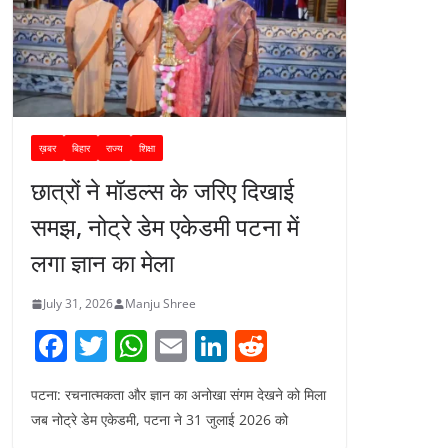
ख़बर
बिहार
राज्य
शिक्षा
छात्रों ने मॉडल्स के जरिए दिखाई
समझ, नोट्रे डेम एकेडमी पटना में
लगा ज्ञान का मेला
July 31, 2026
Manju Shree
F
T
W
E
Li
R
a
w
h
m
n
e
पटना: रचनात्मकता और ज्ञान का अनोखा संगम देखने को मिला
c
itt
at
ai
k
d
जब नोट्रे डेम एकेडमी, पटना ने 31 जुलाई 2026 को
e
er
s
l
e
di