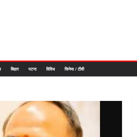
य
बिहार
पटना
विविध
सिनेमा / टीवी