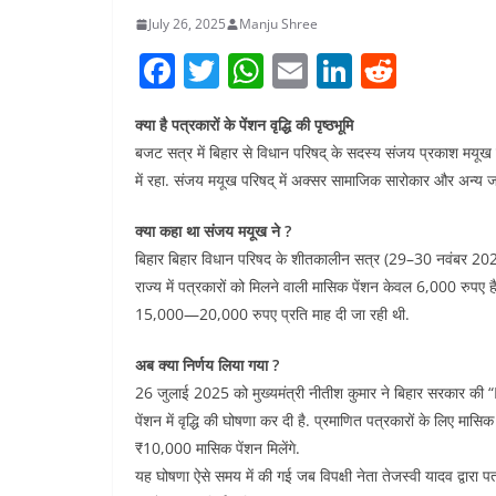
July 26, 2025
Manju Shree
F
T
W
E
Li
R
a
w
h
m
n
e
क्या है पत्रकारों के पेंशन वृद्धि की पृष्ठभूमि
c
itt
at
ai
k
d
बजट सत्र में बिहार से विधान परिषद् के सदस्य संजय प्रकाश मयूख ने पत्
e
er
s
l
e
di
में रहा. संजय मयूख परिषद् में अक्सर सामाजिक सारोकार और अन्य जरुरी 
b
A
dI
t
क्या कहा था संजय मयूख ने ?
o
p
n
बिहार बिहार विधान परिषद के शीतकालीन सत्र (29–30 नवंबर 2024) म
o
p
राज्य में पत्रकारों को मिलने वाली मासिक पेंशन केवल 6,000 रुपए है,
k
15,000—20,000 रुपए प्रति माह दी जा रही थी.
अब क्या निर्णय लिया गया ?
26 जुलाई 2025 को मुख्यमंत्री नीतीश कुमार ने बिहार सरका
पेंशन में वृद्धि की घोषणा कर दी है. प्रमाणित पत्रकारों के लिए म
₹10,000 मासिक पेंशन मिलेंगे.
यह घोषणा ऐसे समय में की गई जब विपक्षी नेता तेजस्वी यादव द्वारा पत्