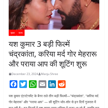
ख़बर
राज्य
यश कुमार 3 बड़ी फिल्में
चंद्रकांता, करिया मर्द गोर मेहरारू
और पराया आप की शूटिंग शुरू
December 23, 2024
Manju Shree
F
T
W
E
Li
R
a
w
h
m
n
e
यश कुमार एंटरटेनमेंट के बैनर तले तीन बड़ी फिल्मों—”चंद्रकांता”, “करिया मर्द
c
itt
at
ai
k
d
गोर मेहरारू” और “पराया आप” — की शूटिंग जोर-शोर से इन दिनों गुजरात में
e
er
s
l
e
di
चल रही है। इन फिल्मों में यश कुमार मुख्य भूमिका में नजर आ रहे हैं, जबकि इस