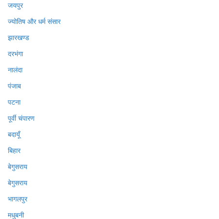
जयपुर
ज्योतिष और धर्म संसार
झारखण्ड
दरभंगा
नालंदा
पंजाब
पटना
पूर्वी चंपारण
बदायूँ
बिहार
बेगुसराय
बेगुसराय
भागलपुर
मधुबनी