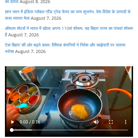
का दायरा
August 8, 2026
ज्ञान भवन में इंडिया ग्लोबल ग्रैंड ट्रेड फेयर का भव्य शुभारंभ, देश-विदेश के उत्पादों से
सजा व्यापार मेला
August 7, 2026
ऑयलर मोटर्स ने भारत में खोला अपना 110वां शोरूम, यह बिहार राज्य का पांचवां शोरूम
है
August 7, 2026
टेक बिहार’ की ओर बढ़ते कदम: वैश्विक कंपनियों ने निवेश और साझेदारी पर जताया
भरोसा
August 7, 2026