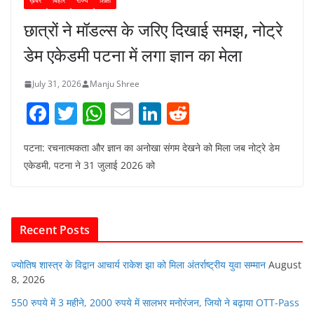
ख़बर
बिहार
राज्य
शिक्षा
छात्रों ने मॉडल्स के जरिए दिखाई समझ, नोट्रे
डेम एकेडमी पटना में लगा ज्ञान का मेला
July 31, 2026
Manju Shree
F
T
W
E
Li
R
a
w
h
m
n
e
पटना: रचनात्मकता और ज्ञान का अनोखा संगम देखने को मिला जब नोट्रे डेम
c
itt
at
ai
k
d
एकेडमी, पटना ने 31 जुलाई 2026 को
e
er
s
l
e
di
b
A
dI
t
o
p
n
Recent Posts
o
p
k
ज्योतिष शास्त्र के विद्वान आचार्य राकेश झा को मिला अंतर्राष्ट्रीय युवा सम्मान
August
8, 2026
550 रुपये में 3 महीने, 2000 रुपये में सालभर मनोरंजन, जियो ने बढ़ाया OTT-Pass