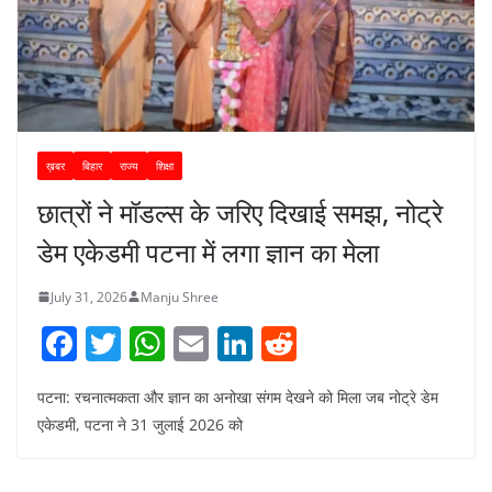
ख़बर
बिहार
राज्य
शिक्षा
छात्रों ने मॉडल्स के जरिए दिखाई समझ, नोट्रे
डेम एकेडमी पटना में लगा ज्ञान का मेला
July 31, 2026
Manju Shree
F
T
W
E
Li
R
a
w
h
m
n
e
पटना: रचनात्मकता और ज्ञान का अनोखा संगम देखने को मिला जब नोट्रे डेम
c
itt
at
ai
k
d
एकेडमी, पटना ने 31 जुलाई 2026 को
e
er
s
l
e
di
b
A
dI
t