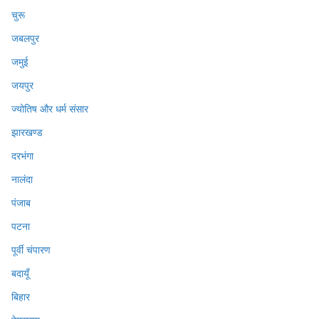
चुरू
जबलपुर
जमुई
जयपुर
ज्योतिष और धर्म संसार
झारखण्ड
दरभंगा
नालंदा
पंजाब
पटना
पूर्वी चंपारण
बदायूँ
बिहार