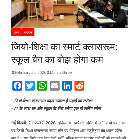
ख़बर
राष्ट्रीय
जियो-शिक्षा का स्मार्ट क्लासरूम:
स्कूल बैग का बोझ होगा कम
February 22, 2026
Manju Shree
F
T
W
E
Li
R
a
w
h
m
n
e
•
जियो-शिक्षा क्लासरूम बदल सकता है पढ़ाई का तरीका
c
itt
at
ai
k
d
• AI के साथ घर और स्कूल के बीच बनेगा एक ही लर्निंग स्पेस
e
er
s
l
e
di
b
A
dI
t
नई दिल्ली, 21 फरवरी 2026
: इंडिया AI इम्पैक्ट समिट में लगे जियो पवेलियन
पर जियो-शिक्षा क्लासरूम खास तौर पर पेरेंट्स और स्टूडेंट्स का ध्यान खींच
o
p
n
रहा है। यह सिर्फ एक टेक डेमो नहीं, बल्कि पढ़ाई के तौर-तरीकों को बदलने की