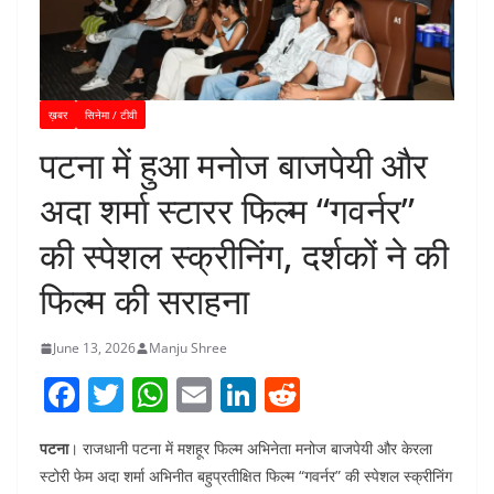
ख़बर
सिनेमा / टीवी
पटना में हुआ मनोज बाजपेयी और
अदा शर्मा स्टारर फिल्म “गवर्नर”
की स्पेशल स्क्रीनिंग, दर्शकों ने की
फिल्म की सराहना
June 13, 2026
Manju Shree
F
T
W
E
Li
R
a
w
h
m
n
e
पटना
। राजधानी पटना में मशहूर फिल्म अभिनेता मनोज बाजपेयी और केरला
c
itt
at
ai
k
d
स्टोरी फेम अदा शर्मा अभिनीत बहुप्रतीक्षित फिल्म “गवर्नर” की स्पेशल स्क्रीनिंग