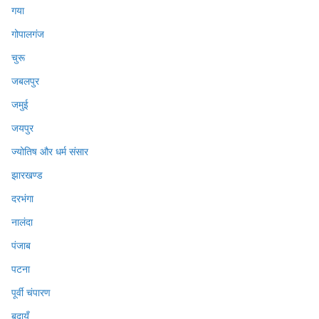
गया
गोपालगंज
चुरू
जबलपुर
जमुई
जयपुर
ज्योतिष और धर्म संसार
झारखण्ड
दरभंगा
नालंदा
पंजाब
पटना
पूर्वी चंपारण
बदायूँ