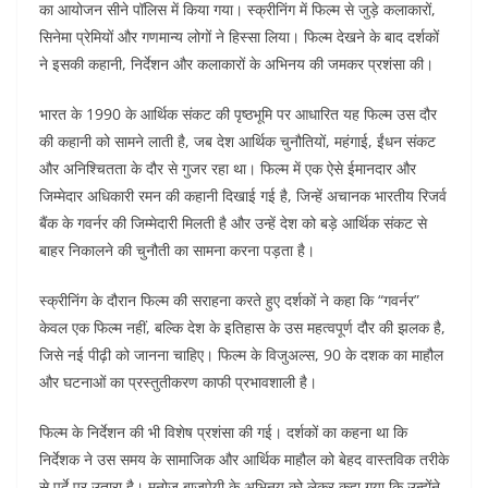
e
er
s
l
e
di
का आयोजन सीने पॉलिस में किया गया। स्क्रीनिंग में फिल्म से जुड़े कलाकारों,
b
A
dI
t
सिनेमा प्रेमियों और गणमान्य लोगों ने हिस्सा लिया। फिल्म देखने के बाद दर्शकों
o
p
n
ने इसकी कहानी, निर्देशन और कलाकारों के अभिनय की जमकर प्रशंसा की।
o
p
भारत के 1990 के आर्थिक संकट की पृष्ठभूमि पर आधारित यह फिल्म उस दौर
k
की कहानी को सामने लाती है, जब देश आर्थिक चुनौतियों, महंगाई, ईंधन संकट
और अनिश्चितता के दौर से गुजर रहा था। फिल्म में एक ऐसे ईमानदार और
जिम्मेदार अधिकारी रमन की कहानी दिखाई गई है, जिन्हें अचानक भारतीय रिजर्व
बैंक के गवर्नर की जिम्मेदारी मिलती है और उन्हें देश को बड़े आर्थिक संकट से
बाहर निकालने की चुनौती का सामना करना पड़ता है।
स्क्रीनिंग के दौरान फिल्म की सराहना करते हुए दर्शकों ने कहा कि “गवर्नर”
केवल एक फिल्म नहीं, बल्कि देश के इतिहास के उस महत्वपूर्ण दौर की झलक है,
जिसे नई पीढ़ी को जानना चाहिए। फिल्म के विजुअल्स, 90 के दशक का माहौल
और घटनाओं का प्रस्तुतीकरण काफी प्रभावशाली है।
फिल्म के निर्देशन की भी विशेष प्रशंसा की गई। दर्शकों का कहना था कि
निर्देशक ने उस समय के सामाजिक और आर्थिक माहौल को बेहद वास्तविक तरीके
से पर्दे पर उतारा है। मनोज बाजपेयी के अभिनय को लेकर कहा गया कि उन्होंने