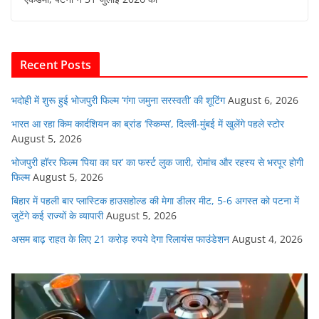
e
er
s
l
e
di
b
A
dI
t
o
p
n
Recent Posts
o
p
k
भदोही में शुरू हुई भोजपुरी फिल्म ‘गंगा जमुना सरस्वती’ की शूटिंग
August 6, 2026
भारत आ रहा किम कार्दशियन का ब्रांड ‘स्किम्स’, दिल्ली-मुंबई में खुलेंगे पहले स्टोर
August 5, 2026
भोजपुरी हॉरर फिल्म ‘पिया का घर’ का फर्स्ट लुक जारी, रोमांच और रहस्य से भरपूर होगी
फिल्म
August 5, 2026
बिहार में पहली बार प्लास्टिक हाउसहोल्ड की मेगा डीलर मीट, 5-6 अगस्त को पटना में
जुटेंगे कई राज्यों के व्यापारी
August 5, 2026
असम बाढ़ राहत के लिए 21 करोड़ रुपये देगा रिलायंस फाउंडेशन
August 4, 2026