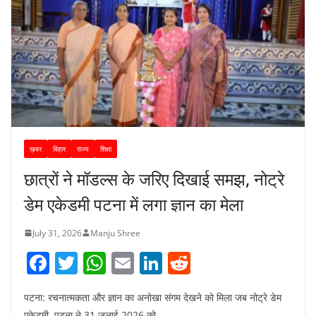
ख़बर
बिहार
राज्य
शिक्षा
छात्रों ने मॉडल्स के जरिए दिखाई समझ, नोट्रे
डेम एकेडमी पटना में लगा ज्ञान का मेला
July 31, 2026
Manju Shree
F
T
W
E
Li
R
a
w
h
m
n
e
पटना: रचनात्मकता और ज्ञान का अनोखा संगम देखने को मिला जब नोट्रे डेम
c
itt
at
ai
k
d
एकेडमी, पटना ने 31 जुलाई 2026 को