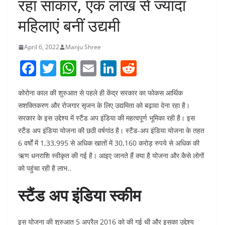
रहा साकार, एक लाख से ज्यादा
महिलाएं बनीं उद्यमी
April 6, 2022
Manju Shree
F
T
W
E
Li
R
a
w
h
m
n
e
कोरोना काल की शुरुआत से पहले ही केंद्र सरकार का फोकस आर्थिक
c
itt
at
ai
k
d
सशक्तिकरण और रोजगार सृजन के लिए उद्यमिता को बढ़ावा देना रहा है।
e
er
s
l
e
di
सरकार के इस उद्देश्य में स्टैंड अप इंडिया की महत्वपूर्ण भूमिका रही है। इस
b
A
dI
t
स्टैंड अप इंडिया योजना की छठी वर्षगांठ है। स्टैंड-अप इंडिया योजना के तहत
o
p
n
6 वर्षों में 1,33,995 से अधिक खातों में 30,160 करोड़ रुपये से अधिक की
ऋण धनराशि स्वीकृत की गई है। आइए जानते हैं क्या है योजना और कैसे लोगों
o
p
को पहुंचा रही है लाभ..
k
स्‍टैंड अप इंडिया स्‍कीम
इस योजना की शुरुआत 5 अप्रैल 2016 को की गई थी और इसका उद्देश्य