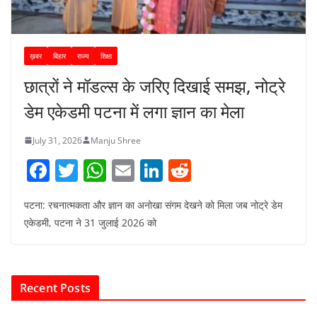
ख़बर
बिहार
राज्य
शिक्षा
छात्रों ने मॉडल्स के जरिए दिखाई समझ, नोट्रे
डेम एकेडमी पटना में लगा ज्ञान का मेला
July 31, 2026
Manju Shree
F
T
W
E
Li
R
a
w
h
m
n
e
पटना: रचनात्मकता और ज्ञान का अनोखा संगम देखने को मिला जब नोट्रे डेम
c
itt
at
ai
k
d
एकेडमी, पटना ने 31 जुलाई 2026 को
e
er
s
l
e
di
b
A
dI
t
o
p
n
Recent Posts
o
p