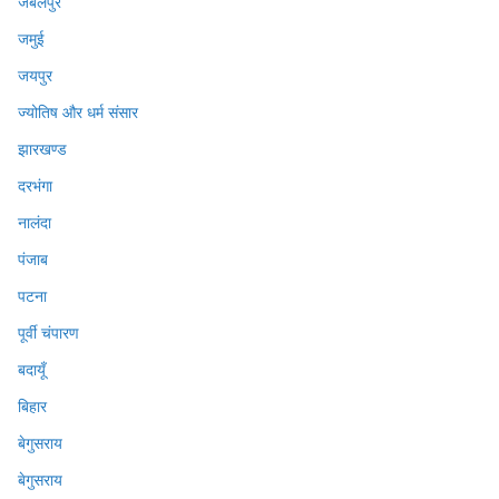
जबलपुर
जमुई
जयपुर
ज्योतिष और धर्म संसार
झारखण्ड
दरभंगा
नालंदा
पंजाब
पटना
पूर्वी चंपारण
बदायूँ
बिहार
बेगुसराय
बेगुसराय