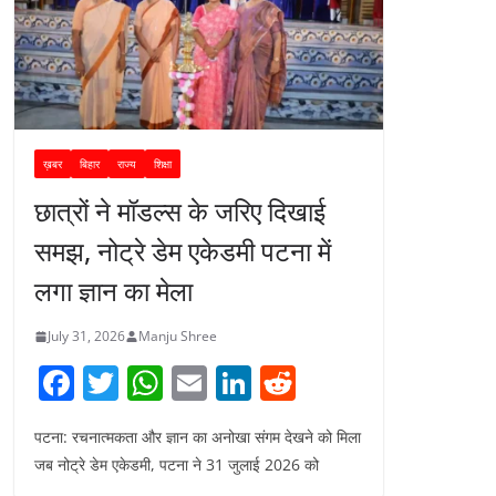
ख़बर
बिहार
राज्य
शिक्षा
छात्रों ने मॉडल्स के जरिए दिखाई
समझ, नोट्रे डेम एकेडमी पटना में
लगा ज्ञान का मेला
July 31, 2026
Manju Shree
F
T
W
E
Li
R
a
w
h
m
n
e
पटना: रचनात्मकता और ज्ञान का अनोखा संगम देखने को मिला
c
itt
at
ai
k
d
जब नोट्रे डेम एकेडमी, पटना ने 31 जुलाई 2026 को
e
er
s
l
e
di