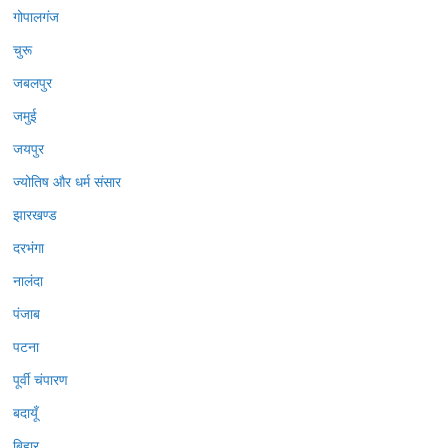
गोपालगंज
चुरू
जबलपुर
जमुई
जयपुर
ज्योतिष और धर्म संसार
झारखण्ड
दरभंगा
नालंदा
पंजाब
पटना
पूर्वी चंपारण
बदायूँ
बिहार