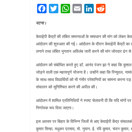
F
T
W
E
Li
R
a
w
h
m
n
e
पटना।
c
itt
at
ai
k
d
e
er
s
l
e
di
केवाईपी केंद्रों की लंबित समस्याओं के समाधान की मांग को लेकर के
b
A
dI
t
आंदोलन की शुरुआत की गई। आंदोलन के दौरान केवाईपी केंद्रों का तत्
लगाने तथा लंबित भुगतान अविलंब जारी करने की मांग जोरदार ढंग स
o
p
n
o
p
आंदोलन को संबोधित करते हुए डॉ. आनंद रंजन झा ने कहा कि कुशल यु
k
जोड़ने वाली एक महत्वपूर्ण योजना है। उन्होंने कहा कि रिन्यूवल, नाम
के साथ-साथ विद्यार्थियों को भी गंभीर परेशानियों का सामना करना पड
संचालन को सुनिश्चित करने की अपील की।
आंदोलन में शामिल प्रतिनिधियों ने स्पष्ट चेतावनी दी कि यदि मांगों 
निर्णायक रूप दिया जाएगा।
इस अवसर पर बिहार के विभिन्न जिलों से आए केवाईपी केंद्र संचालको
कुमार सिन्हा, मधुकर प्रसाद, मो. नुमान, ई. रवि कुमार, चंदन कुमार, 