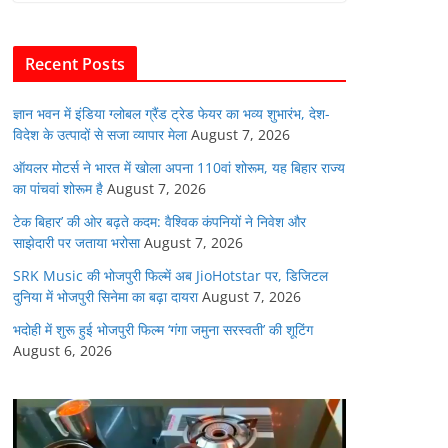
b
A
dI
t
o
p
n
Recent Posts
o
p
k
ज्ञान भवन में इंडिया ग्लोबल ग्रैंड ट्रेड फेयर का भव्य शुभारंभ, देश-
विदेश के उत्पादों से सजा व्यापार मेला
August 7, 2026
ऑयलर मोटर्स ने भारत में खोला अपना 110वां शोरूम, यह बिहार राज्य
का पांचवां शोरूम है
August 7, 2026
टेक बिहार’ की ओर बढ़ते कदम: वैश्विक कंपनियों ने निवेश और
साझेदारी पर जताया भरोसा
August 7, 2026
SRK Music की भोजपुरी फिल्में अब JioHotstar पर, डिजिटल
दुनिया में भोजपुरी सिनेमा का बढ़ा दायरा
August 7, 2026
भदोही में शुरू हुई भोजपुरी फिल्म ‘गंगा जमुना सरस्वती’ की शूटिंग
August 6, 2026