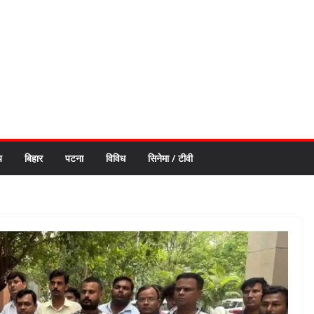
य
बिहार
पटना
विविध
सिनेमा / टीवी