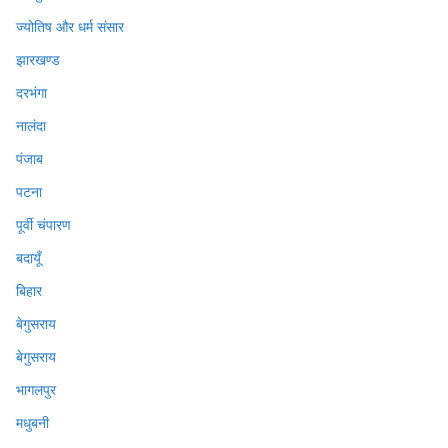
ज्योतिष और धर्म संसार
झारखण्ड
दरभंगा
नालंदा
पंजाब
पटना
पूर्वी चंपारण
बदायूँ
बिहार
बेगुसराय
बेगुसराय
भागलपुर
मधुबनी