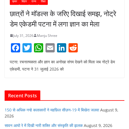
ख़बर
बिहार
राज्य
शिक्षा
छात्रों ने मॉडल्स के जरिए दिखाई समझ, नोट्रे
डेम एकेडमी पटना में लगा ज्ञान का मेला
July 31, 2026
Manju Shree
F
T
W
E
Li
R
a
w
h
m
n
e
पटना: रचनात्मकता और ज्ञान का अनोखा संगम देखने को मिला जब नोट्रे डेम
c
itt
at
ai
k
d
एकेडमी, पटना ने 31 जुलाई 2026 को
e
er
s
l
e
di
b
A
dI
t
o
p
n
Recent Posts
o
p
k
150 से अधिक नन्हे कलाकारों ने महफ़िल सीज़न-19 में बिखेरा जलवा
August 9,
2026
सावन आयो रे में दिखी नारी शक्ति और संस्कृति की झलक
August 9, 2026