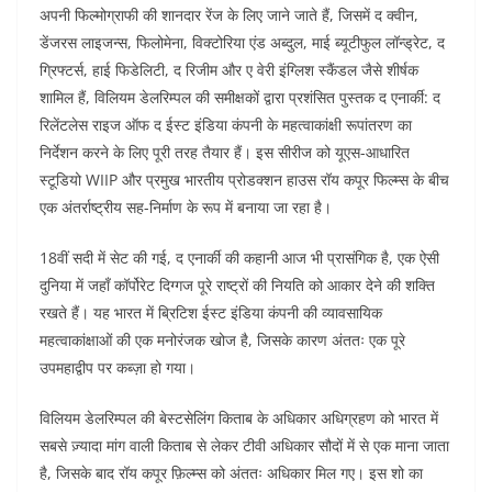
अपनी फिल्मोग्राफी की शानदार रेंज के लिए जाने जाते हैं, जिसमें द क्वीन,
o
p
n
डेंजरस लाइजन्स, फिलोमेना, विक्टोरिया एंड अब्दुल, माई ब्यूटीफुल लॉन्ड्रेट, द
o
p
ग्रिफ्टर्स, हाई फिडेलिटी, द रिजीम और ए वेरी इंग्लिश स्कैंडल जैसे शीर्षक
k
शामिल हैं, विलियम डेलरिम्पल की समीक्षकों द्वारा प्रशंसित पुस्तक द एनार्की: द
रिलेंटलेस राइज ऑफ द ईस्ट इंडिया कंपनी के महत्वाकांक्षी रूपांतरण का
निर्देशन करने के लिए पूरी तरह तैयार हैं। इस सीरीज को यूएस-आधारित
स्टूडियो WIIP और प्रमुख भारतीय प्रोडक्शन हाउस रॉय कपूर फिल्म्स के बीच
एक अंतर्राष्ट्रीय सह-निर्माण के रूप में बनाया जा रहा है।
18वीं सदी में सेट की गई, द एनार्की की कहानी आज भी प्रासंगिक है, एक ऐसी
दुनिया में जहाँ कॉर्पोरेट दिग्गज पूरे राष्ट्रों की नियति को आकार देने की शक्ति
रखते हैं। यह भारत में ब्रिटिश ईस्ट इंडिया कंपनी की व्यावसायिक
महत्वाकांक्षाओं की एक मनोरंजक खोज है, जिसके कारण अंततः एक पूरे
उपमहाद्वीप पर कब्ज़ा हो गया।
विलियम डेलरिम्पल की बेस्टसेलिंग किताब के अधिकार अधिग्रहण को भारत में
सबसे ज़्यादा मांग वाली किताब से लेकर टीवी अधिकार सौदों में से एक माना जाता
है, जिसके बाद रॉय कपूर फ़िल्म्स को अंततः अधिकार मिल गए। इस शो का