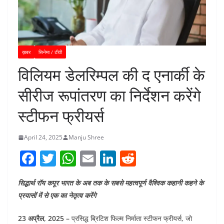
ख़बर
सिनेमा / टीवी
विलियम डेलरिम्पल की द एनार्की के
सीरीज रूपांतरण का निर्देशन करेंगे
स्टीफन फ्रीयर्स
April 24, 2025
Manju Shree
F
T
W
E
Li
R
a
w
h
m
n
e
सिद्धार्थ रॉय कपूर भारत के अब तक के सबसे महत्वपूर्ण वैश्विक कहानी कहने के
c
itt
at
ai
k
d
प्रयासों में से एक का नेतृत्व करेंगे
e
er
s
l
e
di
b
A
dI
t
23 अप्रैल, 2025 –
प्रसिद्ध ब्रिटिश फिल्म निर्माता स्टीफन फ्रीयर्स, जो