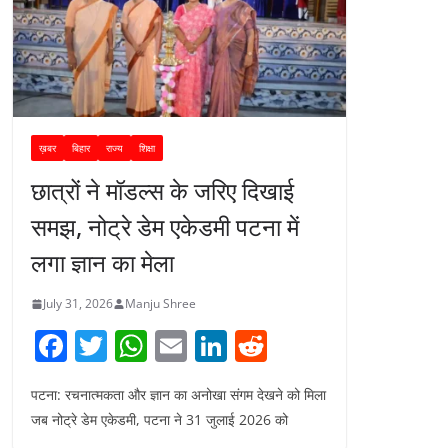
ख़बर
बिहार
राज्य
शिक्षा
छात्रों ने मॉडल्स के जरिए दिखाई
समझ, नोट्रे डेम एकेडमी पटना में
लगा ज्ञान का मेला
July 31, 2026
Manju Shree
F
T
W
E
Li
R
a
w
h
m
n
e
पटना: रचनात्मकता और ज्ञान का अनोखा संगम देखने को मिला
c
itt
at
ai
k
d
जब नोट्रे डेम एकेडमी, पटना ने 31 जुलाई 2026 को
e
er
s
l
e
di