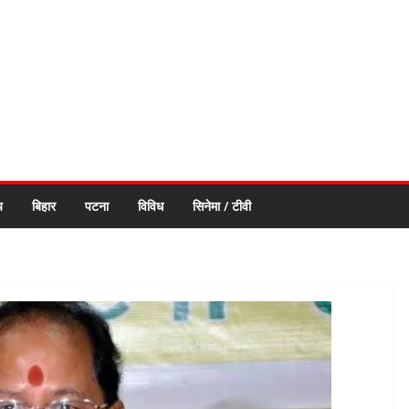
य
बिहार
पटना
विविध
सिनेमा / टीवी