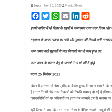
September 25, 2023
Manju Shree
F
T
W
E
Li
R
a
w
h
m
n
e
हल्की बारिश में भी बिहार के शहरों में जलजमाव तथा नगर निगम औऱ 
c
itt
at
ai
k
d
e
er
s
l
e
di
हड़ताल के कारण पटना का गली औऱ मुहल्ला की स्थिति बनी नारकीय
b
A
dI
t
जल जमाव वाले मुहल्लों से जल निकासी का भी काम हुआ ठप,
o
p
n
o
p
जल जमाव के कारण डेंगू के मामलों में भी हो रही है वृद्धि
k
पटना 25 सितंबर 2023
बिहार विधानसभा में नेता प्रतिपक्ष विजय कुमार सिन्हा ने कहा है क
है।नगर निगमों औऱ नगर निकायों की स्थिति भयाबह हो गई है।निगम आय
जनप्रतिनिधियों के अधिकारों का हनन कर मनमाने ढंग से चलाया जा 
श्री सिन्हा ने कहा कि पटना नगर निगम के दैनिक सफाई मजदूरों क