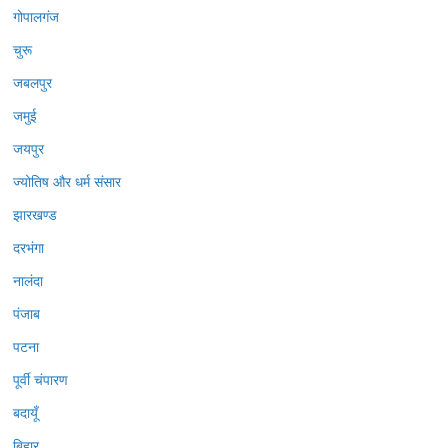
गोपालगंज
चुरू
जबलपुर
जमुई
जयपुर
ज्योतिष और धर्म संसार
झारखण्ड
दरभंगा
नालंदा
पंजाब
पटना
पूर्वी चंपारण
बदायूँ
बिहार