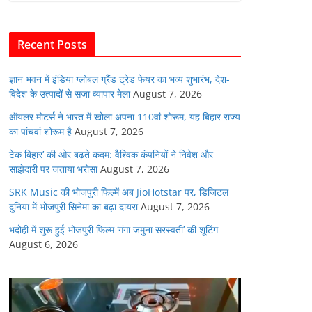
b
A
dI
t
o
p
n
Recent Posts
o
p
k
ज्ञान भवन में इंडिया ग्लोबल ग्रैंड ट्रेड फेयर का भव्य शुभारंभ, देश-
विदेश के उत्पादों से सजा व्यापार मेला
August 7, 2026
ऑयलर मोटर्स ने भारत में खोला अपना 110वां शोरूम, यह बिहार राज्य
का पांचवां शोरूम है
August 7, 2026
टेक बिहार’ की ओर बढ़ते कदम: वैश्विक कंपनियों ने निवेश और
साझेदारी पर जताया भरोसा
August 7, 2026
SRK Music की भोजपुरी फिल्में अब JioHotstar पर, डिजिटल
दुनिया में भोजपुरी सिनेमा का बढ़ा दायरा
August 7, 2026
भदोही में शुरू हुई भोजपुरी फिल्म ‘गंगा जमुना सरस्वती’ की शूटिंग
August 6, 2026