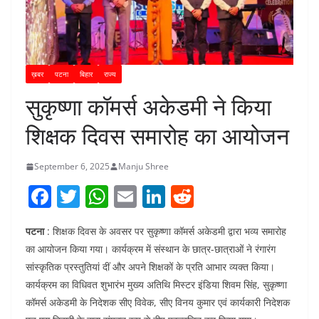
ख़बर
पटना
बिहार
राज्य
सुकृष्णा कॉमर्स अकेडमी ने किया
शिक्षक दिवस समारोह का आयोजन
September 6, 2025
Manju Shree
F
T
W
E
Li
R
a
w
h
m
n
e
पटना
: शिक्षक दिवस के अवसर पर सुकृष्णा कॉमर्स अकेडमी द्वारा भव्य समारोह
c
itt
at
ai
k
d
का आयोजन किया गया। कार्यक्रम में संस्थान के छात्र-छात्राओं ने रंगारंग
e
er
s
l
e
di
सांस्कृतिक प्रस्तुतियां दीं और अपने शिक्षकों के प्रति आभार व्यक्त किया।
b
A
dI
t
कार्यक्रम का विधिवत शुभारंभ मुख्य अतिथि मिस्टर इंडिया शिवम सिंह, सुकृष्णा
o
p
n
कॉमर्स अकेडमी के निदेशक सीए विवेक, सीए विनय कुमार एवं कार्यकारी निदेशक