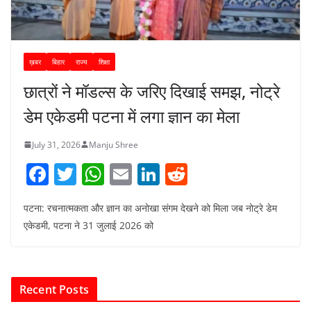
ख़बर
बिहार
राज्य
शिक्षा
छात्रों ने मॉडल्स के जरिए दिखाई समझ, नोट्रे
डेम एकेडमी पटना में लगा ज्ञान का मेला
July 31, 2026
Manju Shree
F
T
W
E
Li
R
a
w
h
m
n
e
पटना: रचनात्मकता और ज्ञान का अनोखा संगम देखने को मिला जब नोट्रे डेम
c
itt
at
ai
k
d
एकेडमी, पटना ने 31 जुलाई 2026 को
e
er
s
l
e
di
b
A
dI
t
o
p
n
Recent Posts
o
p