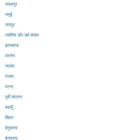
जबलपुर
जमुई
जयपुर
ज्योतिष और धर्म संसार
झारखण्ड
दरभंगा
नालंदा
पंजाब
पटना
पूर्वी चंपारण
बदायूँ
बिहार
बेगुसराय
बेगुसराय